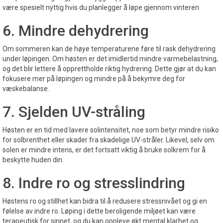
være spesielt nyttig hvis du planlegger å løpe gjennom vinteren.
6. Mindre dehydrering
Om sommeren kan de høye temperaturene føre til rask dehydrering
under løpingen. Om høsten er det imidlertid mindre varmebelastning,
og det blir lettere å opprettholde riktig hydrering. Dette gjør at du kan
fokusere mer på løpingen og mindre på å bekymre deg for
væskebalanse.
7. Sjelden UV-stråling
Høsten er en tid med lavere solintensitet, noe som betyr mindre risiko
for solbrenthet eller skader fra skadelige UV-stråler. Likevel, selv om
solen er mindre intens, er det fortsatt viktig å bruke solkrem for å
beskytte huden din.
8. Indre ro og stresslindring
Høstens ro og stillhet kan bidra til å redusere stressnivået og gi en
følelse av indre ro. Løping i dette beroligende miljøet kan være
terapeutisk for sinnet, og du kan oppleve økt mental klarhet og