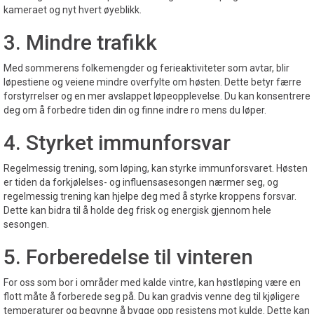
kameraet og nyt hvert øyeblikk.
3. Mindre trafikk
Med sommerens folkemengder og ferieaktiviteter som avtar, blir
løpestiene og veiene mindre overfylte om høsten. Dette betyr færre
forstyrrelser og en mer avslappet løpeopplevelse. Du kan konsentrere
deg om å forbedre tiden din og finne indre ro mens du løper.
4. Styrket immunforsvar
Regelmessig trening, som løping, kan styrke immunforsvaret. Høsten
er tiden da forkjølelses- og influensasesongen nærmer seg, og
regelmessig trening kan hjelpe deg med å styrke kroppens forsvar.
Dette kan bidra til å holde deg frisk og energisk gjennom hele
sesongen.
5. Forberedelse til vinteren
For oss som bor i områder med kalde vintre, kan høstløping være en
flott måte å forberede seg på. Du kan gradvis venne deg til kjøligere
temperaturer og begynne å bygge opp resistens mot kulde. Dette kan