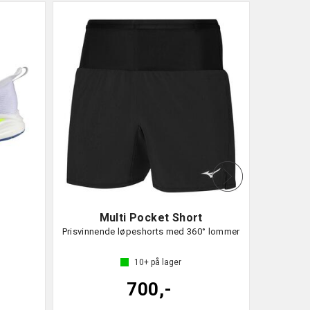
Multi Pocket Short
Mu
Prisvinnende løpeshorts med 360° lommer
Prisvinne
10+
på lager
700,-