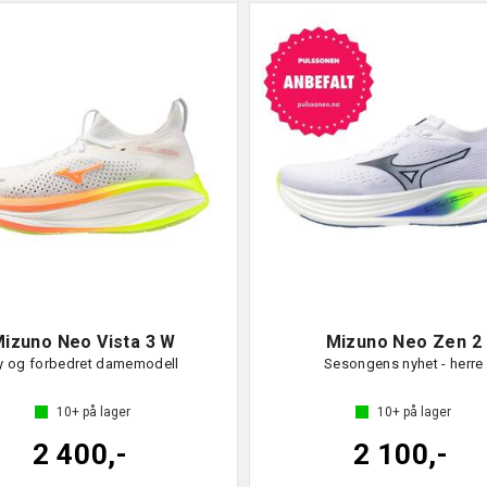
izuno Neo Vista 3 W
Mizuno Neo Zen 2
y og forbedret damemodell
Sesongens nyhet - herre
10+
på lager
10+
på lager
2 400,-
2 100,-