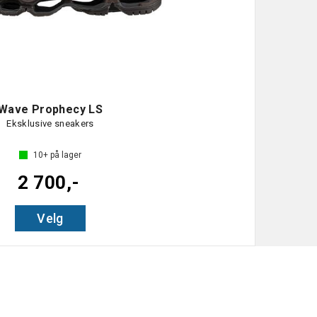
Wave Prophecy LS
Eksklusive sneakers
10+
på lager
2 700,-
Velg