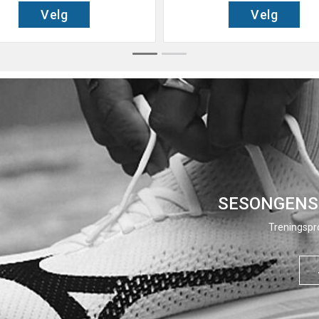
Velg
Velg
SESONGENS
Treningspro