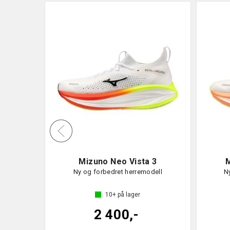
Mizuno Neo Vista 3
M
Ny og forbedret herremodell
N
10+
på lager
2 400,-