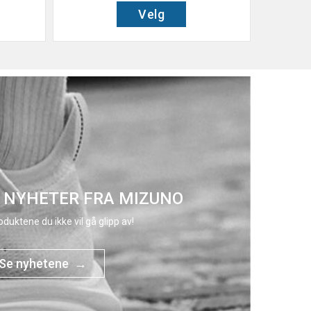
Velg
 NYHETER FRA MIZUNO
duktene du ikke vil gå glipp av!
Se nyhetene