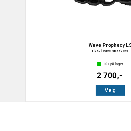
Wave Prophecy L
Eksklusive sneakers
10+
på lager
2 700,-
Velg