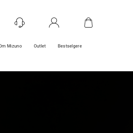
Logg inn
Om Mizuno
Outlet
Bestselgere