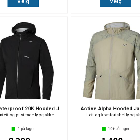
Velg
Velg
Trail Waterproof 20K Hooded Jacket
Active Alpha Hooded Ja
ntett og pustende løpejakke
Lett og komfortabel løpeja
1
på lager
10+
på lager