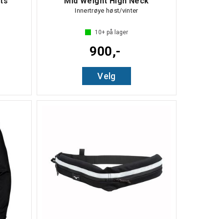
ts
Mid Weight High Neck
Innertrøye høst/vinter
10+
på lager
900,-
Velg