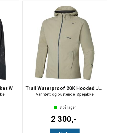
cket W
Trail Waterproof 20K Hooded Jacket
kke
Vanntett og pustende løpejakke
3
på lager
2 300,-