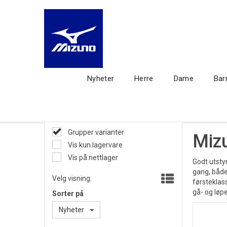
Nyheter
Herre
Dame
Bar
Grupper varianter
Mizu
Vis kun lagervare
Vis på nettlager
Godt utsty
gang, både
Velg visning:
førsteklas
gå- og løp
Sorter på
Nyheter