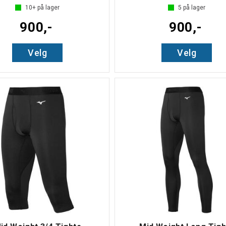
10+
på lager
5
på lager
900,-
900,-
Velg
Velg