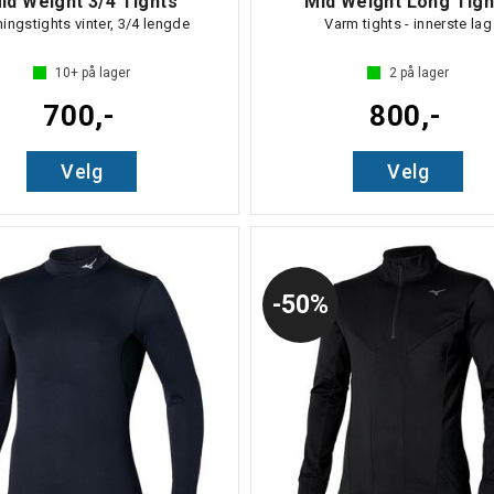
id Weight 3/4 Tights
Mid Weight Long Tigh
ningstights vinter, 3/4 lengde
Varm tights - innerste lag
10+
på lager
2
på lager
700,-
800,-
Velg
Velg
50%