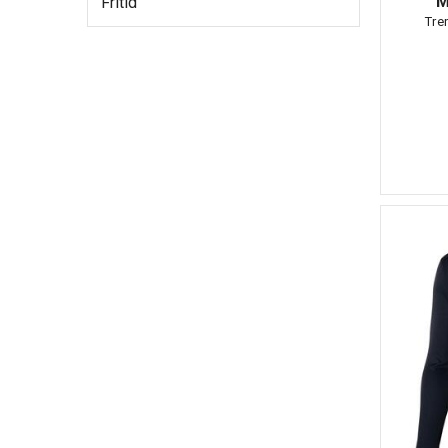
M
Fritid
Tre