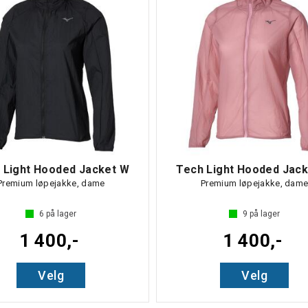
 Light Hooded Jacket W
Tech Light Hooded Jac
Premium løpejakke, dame
Premium løpejakke, dam
6
på lager
9
på lager
1 400,-
1 400,-
Velg
Velg