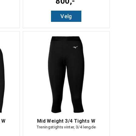
800,-
Velg
k W
Mid Weight 3/4 Tights W
Treningstights vinter, 3/4 lengde