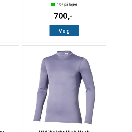
10+
på lager
700,-
Velg