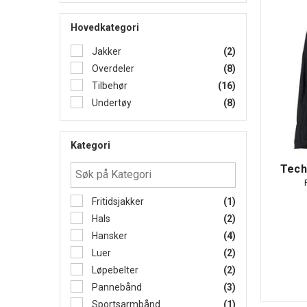
Hovedkategori
Jakker
(2)
Overdeler
(8)
Tilbehør
(16)
Undertøy
(8)
Kategori
Tech
Fritidsjakker
(1)
Hals
(2)
Hansker
(4)
Luer
(2)
Løpebelter
(2)
Pannebånd
(3)
Sportsarmbånd
(1)