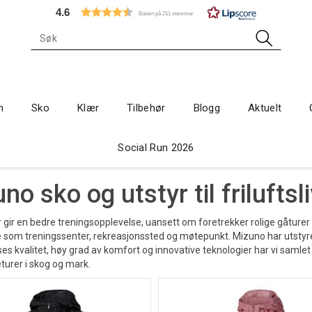
4.6
Basert på 211 stemmer
n
Sko
Klær
Tilbehør
Blogg
Aktuelt
Social Run 2026
no sko og utstyr til friluftsli
r gir en bedre treningsopplevelse, uansett om foretrekker rolige gåturer
 som treningssenter, rekreasjonssted og møtepunkt. Mizuno har utstyret
ses kvalitet, høy grad av komfort og innovative teknologier har vi saml
eturer i skog og mark.