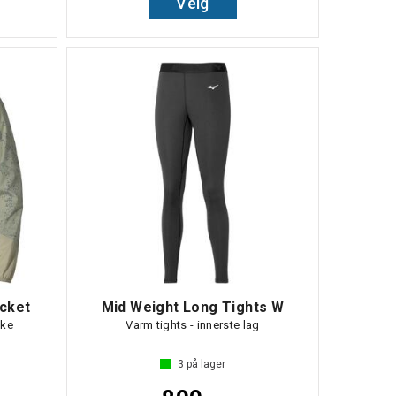
Velg
cket
Mid Weight Long Tights W
kke
Varm tights - innerste lag
3
på lager