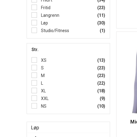
Fritid
(23)
Langrenn
(11)
Løp
(30)
Studio/Fitness
(1)
Str.
XS
(13)
S
(23)
M
(23)
L
(22)
XL
(18)
XXL
(9)
NS
(10)
Mi
Løp