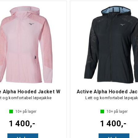
e Alpha Hooded Jacket W
Active Alpha Hooded Ja
tt og komfortabel løpejakke
Lett og komfortabel løpeja
10+
på lager
10+
på lager
1 400,-
1 400,-