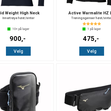
id Weight High Neck
Active Warmalite HZ 
Innertrøye høst/vinter
Treningsgenser høst/vinte
Karakter:
5.0 av
10+
på lager
1
på lager
900,-
475,-
Velg
Velg