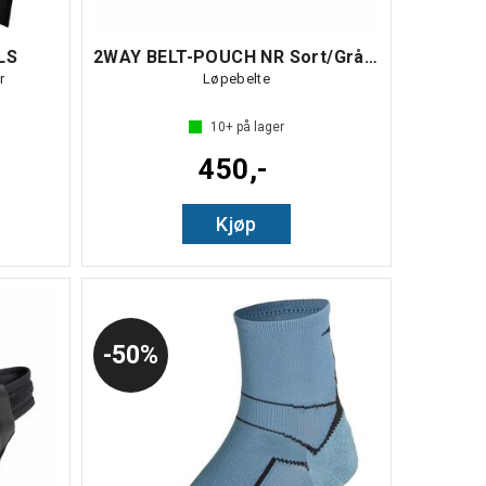
LS
2WAY BELT-POUCH NR Sort/Grå NS
r
Løpebelte
 5 mulige
10+
på lager
450,-
Kjøp
50%