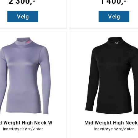
2 300,-
1 400,-
Velg
Velg
d Weight High Neck W
Mid Weight High Nec
Innertrøye høst/vinter
Innertrøye høst/vinter