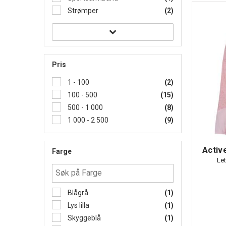
Strømper
(2)
Pris
1 - 100
(2)
100 - 500
(15)
500 - 1 000
(8)
1 000 - 2 500
(9)
Activ
Farge
Le
Blågrå
(1)
Lys lilla
(1)
Skyggeblå
(1)