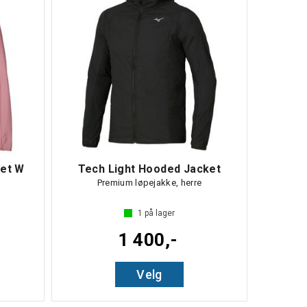
ket W
Tech Light Hooded Jacket
e
Premium løpejakke, herre
1
på lager
1 400,-
Velg