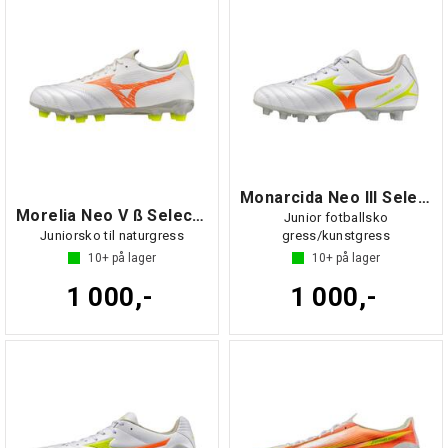
Monarcida Neo III Select Jr
Morelia Neo V ß Select Jr
Junior fotballsko
Juniorsko til naturgress
gress/kunstgress
10+
på lager
10+
på lager
1 000,-
1 000,-