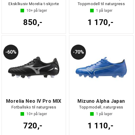
Eksklkusiv Morelia t-skjorte
Toppmodell til naturgress
10+
på lager
1
på lager
850,-
1 170,-
60%
70%
Morelia Neo IV Pro MIX
Mizuno Alpha Japan
Fotballsko til naturgress
Toppmodell, naturgress
10+
på lager
1
på lager
720,-
1 110,-