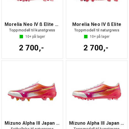
Morelia Neo IV ß Elite AG
Morelia Neo IV ß Elite
Toppmodell til kunstgress
Toppmodell til naturgress
10+
på lager
10+
på lager
2 700,-
2 700,-
Mizuno Alpha III Japan MIX
Mizuno Alpha III Japan AG
Fotballsko til naturgress
Toppmodell til kunstgress