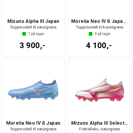
Mizuno Alpha III Japan
Morelia Neo IV ß Japan AG
Toppmodell til naturgress
Toppmodell til kunstgress
7
på lager
9
på lager
3 900,-
4 100,-
Morelia Neo IV ß Japan
Mizuno Alpha III Select Jr
Toppmodell til naturgress
Fotballsko, naturgress