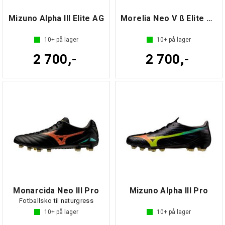
Mizuno Alpha III Elite AG
Morelia Neo V ß Elite AG
10+
på lager
10+
på lager
2 700,-
2 700,-
Monarcida Neo III Pro
Mizuno Alpha III Pro
Fotballsko til naturgress
10+
på lager
10+
på lager