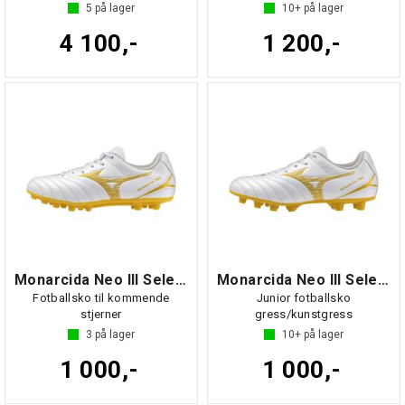
5
på lager
10+
på lager
4 100,-
1 200,-
Monarcida Neo III Select Jr AG
Monarcida Neo III Select Jr
Fotballsko til kommende
Junior fotballsko
stjerner
gress/kunstgress
3
på lager
10+
på lager
1 000,-
1 000,-