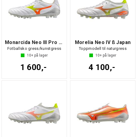
Monarcida Neo III Pro AG
Morelia Neo IV ß Japan
Fotballsko gress/kunstgress
Toppmodell til naturgress
10+
på lager
10+
på lager
1 600,-
4 100,-