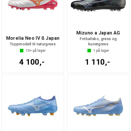
Mizuno a Japan AG
Morelia Neo IV ß Japan
Fotballsko, gress og
Toppmodell til naturgress
kunstgress
10+
på lager
1
på lager
4 100,-
1 110,-