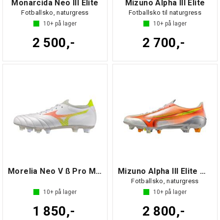
Monarcida Neo III Elite
Mizuno Alpha III Elite
Fotballsko, naturgress
Fotballsko til naturgress
10+
på lager
10+
på lager
2 500,-
2 700,-
Morelia Neo V ß Pro MIX
Mizuno Alpha III Elite MIX
Fotballsko, naturgress
10+
på lager
10+
på lager
1 850,-
2 800,-