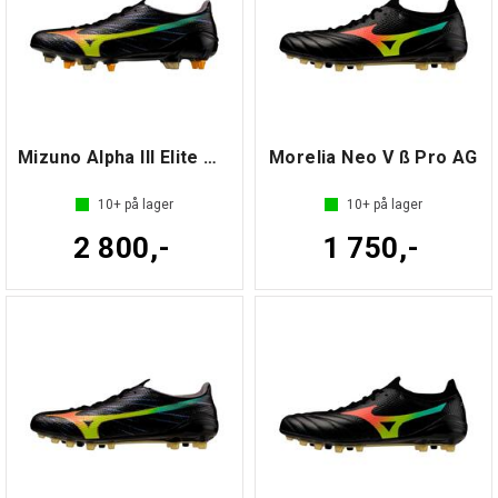
Mizuno Alpha III Elite MIX
Morelia Neo V ß Pro AG
10+
på lager
10+
på lager
2 800,-
1 750,-