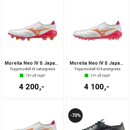
Morelia Neo IV ß Japan MIX
Morelia Neo IV ß Japan AG
Toppmodell til naturgress
Toppmodell til kunstgress
10+
på lager
10+
på lager
4 200,-
4 100,-
70%