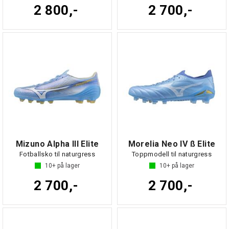
2 800,-
2 700,-
Mizuno Alpha III Elite
Morelia Neo IV ß Elite
Fotballsko til naturgress
Toppmodell til naturgress
10+
på lager
10+
på lager
2 700,-
2 700,-