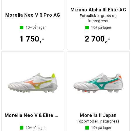
Mizuno Alpha III Elite AG
Morelia Neo V ß Pro AG
Fotballsko, gress og
kunstgress
10+
på lager
10+
på lager
1 750,-
2 700,-
Morelia Neo V ß Elite AG
Morelia II Japan
Toppmodell, naturgress
10+
på lager
10+
på lager