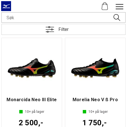
Filter
Monarcida Neo III Elite
Morelia Neo V ß Pro
10+
på lager
10+
på lager
2 500,-
1 750,-