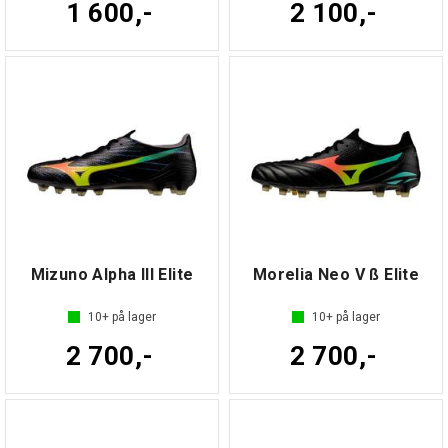
1 600,-
2 100,-
Mizuno Alpha III Elite
Morelia Neo V ß Elite
10+
på lager
10+
på lager
2 700,-
2 700,-