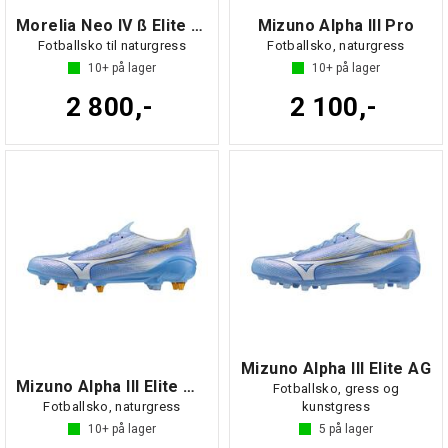
Morelia Neo IV ß Elite MIX
Mizuno Alpha III Pro
Fotballsko til naturgress
Fotballsko, naturgress
10+
på lager
10+
på lager
2 800,-
2 100,-
Mizuno Alpha III Elite AG
Mizuno Alpha III Elite MIX
Fotballsko, gress og
Fotballsko, naturgress
kunstgress
10+
på lager
5
på lager