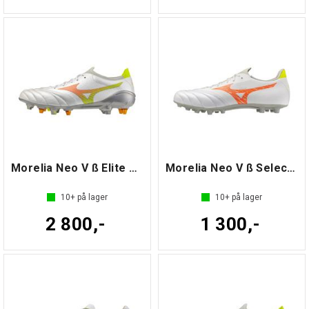
Morelia Neo V ß Elite MIX
Morelia Neo V ß Select AG
10+
på lager
10+
på lager
2 800,-
1 300,-