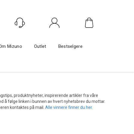
Logg inn
Om Mizuno
Outlet
Bestselgere
stips, produktnyheter, inspirerende artikler fra våre
d å følge linken i bunnen av hvert nyhetsbrev du mottar.
neren kontaktes på mail.
Alle vinnere finner du her.