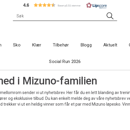
4.6
Basert på 211 stemmer
n
Sko
Klær
Tilbehør
Blogg
Aktuelt
Social Run 2026
med i Mizuno-familien
ellomrom sender vi ut nyhetsbrev. Her får du en lett blanding av trening
er og eksklusive tilbud. Du kan enkelt melde deg av våre nyhetsbrev ve
 trekker vi ut en heldig vinner som får et par med Mizuno løpesko. Vin