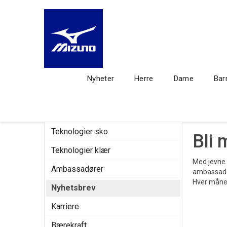
Nyheter
Herre
Dame
Bar
Teknologier sko
Bli 
Teknologier klær
Med jevne m
Ambassadører
ambassadør
Hver måned
Nyhetsbrev
Karriere
Bærekraft