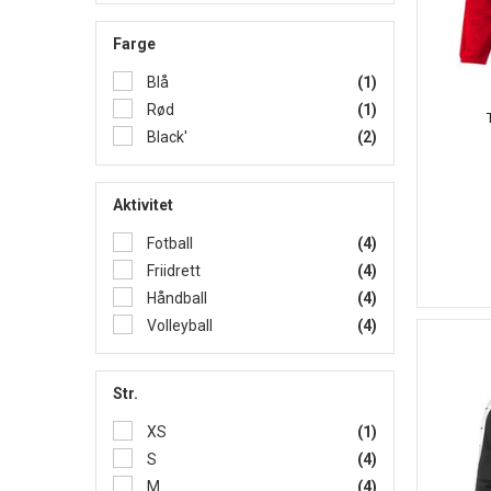
Farge
Blå
(1)
Rød
(1)
Black'
(2)
Aktivitet
Fotball
(4)
Friidrett
(4)
Håndball
(4)
Volleyball
(4)
Str.
XS
(1)
S
(4)
M
(4)