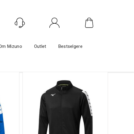
Logg inn
Om Mizuno
Outlet
Bestselgere