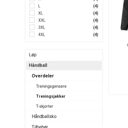
L
(4)
XL
(4)
XXL
(4)
3XL
(4)
4XL
(4)
Løp
Håndball
Overdeler
Treningsgensere
Treningsjakker
T-skjorter
Håndballsko
Tilbehør