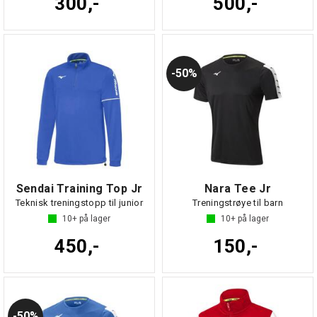
300,-
500,-
50%
Sendai Training Top Jr
Nara Tee Jr
Teknisk treningstopp til junior
Treningstrøye til barn
10+
på lager
10+
på lager
450,-
150,-
50%