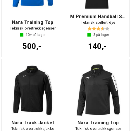
M Premium Handball Shirt
Nara Training Top
Teknisk spillertrøye
Karakter:
3.8 av 5 mul
Teknisk overtrekksgenser
10+
på lager
3
på lager
500,-
140,-
Nara Track Jacket
Nara Training Top
Teknisk overtrekksjakke
Teknisk overtrekksgenser