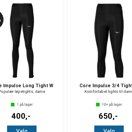
%
e Impulse Long Tight W
Core Impulse 3/4 Tigh
Populær løpetights, dame
Komfortabel tights til dam
1
på lager
10+
på lager
400,-
650,-
Velg
Velg