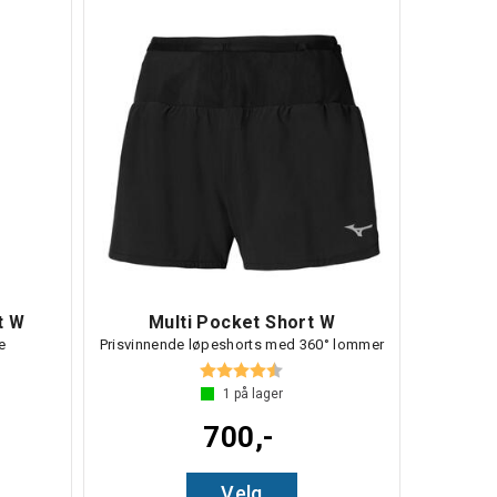
t W
Multi Pocket Short W
e
Prisvinnende løpeshorts med 360° lommer
Karakter:
4.3 av 5 mulige
1
på lager
700,-
Velg