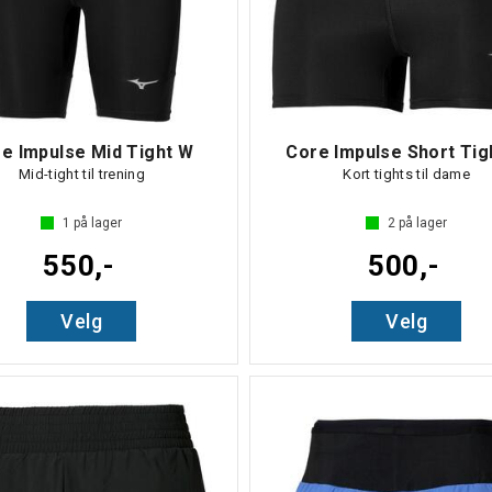
e Impulse Mid Tight W
Core Impulse Short Tig
Mid-tight til trening
Kort tights til dame
1
på lager
2
på lager
550,-
500,-
Velg
Velg