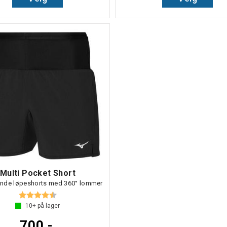
Multi Pocket Short
ende løpeshorts med 360° lommer
Karakter:
4.3 av 5 mulige
10+
på lager
700,-