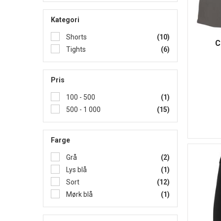
Kategori
Shorts
(10)
C
Tights
(6)
Pris
100 - 500
(1)
500 - 1 000
(15)
Farge
Grå
(2)
Lys blå
(1)
Sort
(12)
Mørk blå
(1)