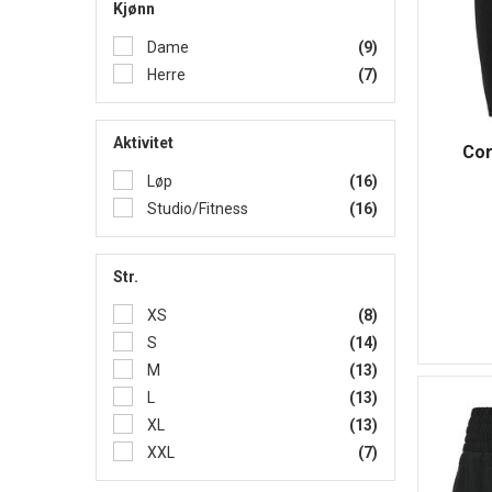
Kjønn
Dame
(9)
Herre
(7)
Aktivitet
Cor
Løp
(16)
Studio/Fitness
(16)
Str.
XS
(8)
S
(14)
M
(13)
L
(13)
XL
(13)
XXL
(7)