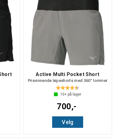
Short
Active Multi Pocket Short
Prisvinnende løpeshorts med 360° lommer
Karakter:
4.3 av 5 mulige
10+
på lager
700,-
Velg