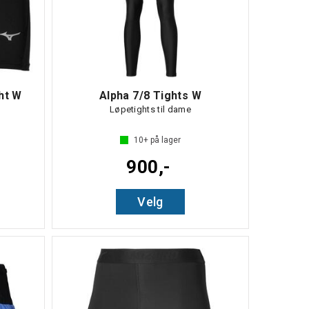
ht W
Alpha 7/8 Tights W
Løpetights til dame
10+
på lager
900,-
Velg