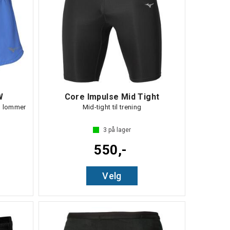
W
Core Impulse Mid Tight
° lommer
Mid-tight til trening
 5 mulige
3
på lager
550,-
Velg