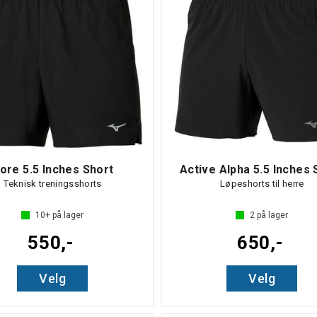
ore 5.5 Inches Short
Active Alpha 5.5 Inches 
Teknisk treningsshorts
Løpeshorts til herre
10+
på lager
2
på lager
550,-
650,-
Velg
Velg