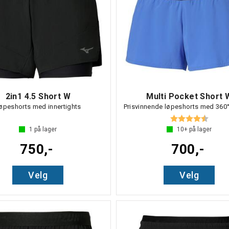
2in1 4.5 Short W
Multi Pocket Short 
øpeshorts med innertights
Prisvinnende løpeshorts med 360
Karakter:
4.3 av
1
på lager
10+
på lager
750,-
700,-
Velg
Velg