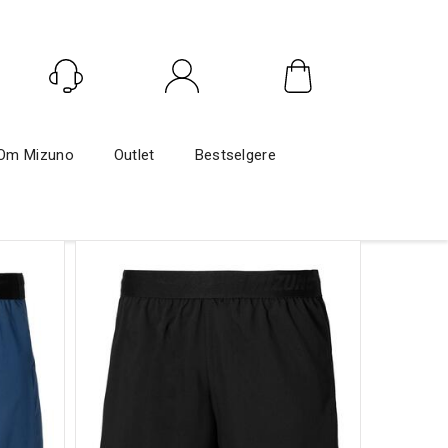
Logg inn
Om Mizuno
Outlet
Bestselgere