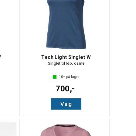
W
Tech Light Singlet W
Singlet til løp, dame
10+
på lager
700,-
Velg