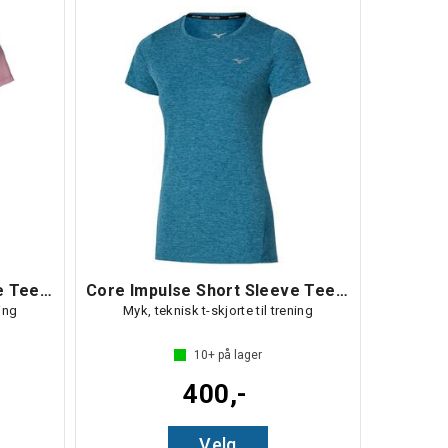
Core Impulse Short Sleeve Tee W
Core Impulse Short Sleeve Tee W
ning
Myk, teknisk t-skjorte til trening
10+
på lager
400,-
Velg