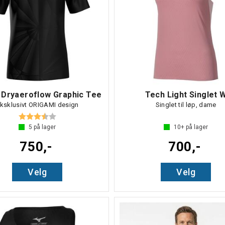
 Dryaeroflow Graphic Tee
Tech Light Singlet 
ksklusivt ORIGAMI design
Singlet til løp, dame
Karakter:
3.7 av 5 mulige
5
på lager
10+
på lager
750,-
700,-
Velg
Velg