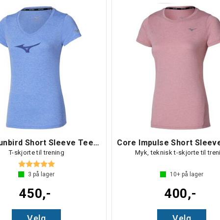
Core Runbird Short Sleeve Tee W
T-skjorte til trening
Myk, teknisk t-skjorte til tre
Karakter:
5.0 av 5 mulige
3
på lager
10+
på lager
450,-
400,-
Velg
Velg