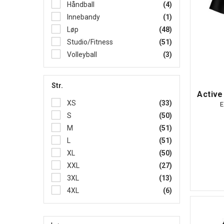
Håndball
(4)
Innebandy
(1)
Løp
(48)
Studio/Fitness
(51)
Volleyball
(3)
Str.
Active
XS
(33)
E
S
(50)
M
(51)
L
(51)
XL
(50)
XXL
(27)
3XL
(13)
4XL
(6)