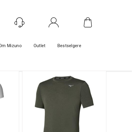
Logg inn
Om Mizuno
Outlet
Bestselgere