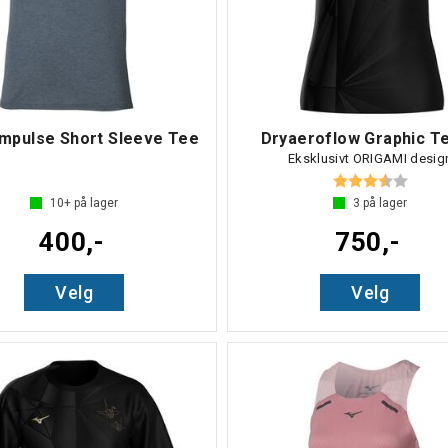
Impulse Short Sleeve Tee
Dryaeroflow Graphic T
Eksklusivt ORIGAMI desig
Karakter:
3.7 av
10+
på lager
3
på lager
400,-
750,-
Velg
Velg