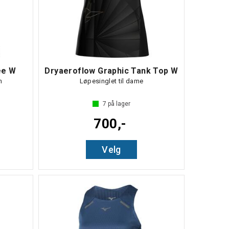
ee W
Dryaeroflow Graphic Tank Top W
n
Løpesinglet til dame
 5 mulige
7
på lager
700,-
Velg