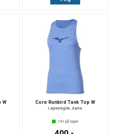
p W
Core Runbird Tank Top W
Løpesinglet, dame
10+
på lager
400,-