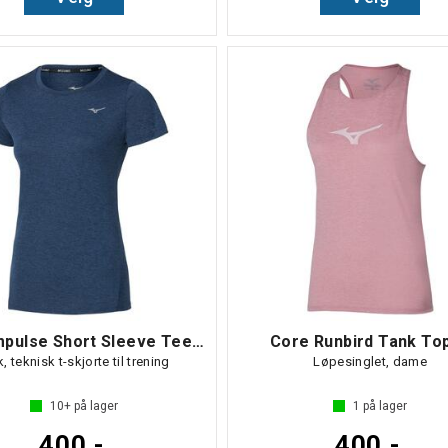
Core Impulse Short Sleeve Tee W
Core Runbird Tank To
, teknisk t-skjorte til trening
Løpesinglet, dame
10+
på lager
1
på lager
400,-
400,-