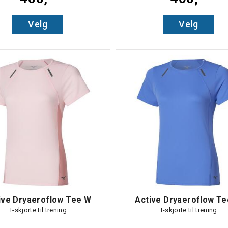
Velg
Velg
ive Dryaeroflow Tee W
Active Dryaeroflow T
T-skjorte til trening
T-skjorte til trening