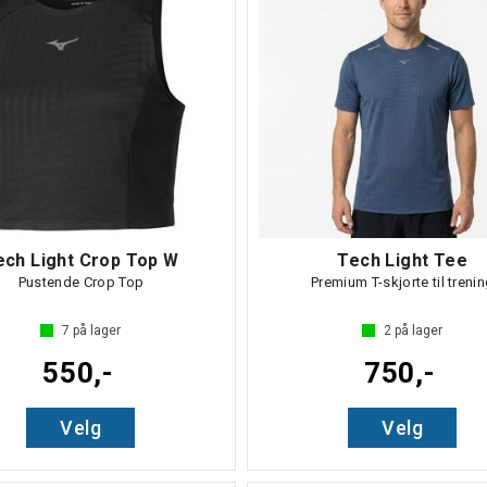
ech Light Crop Top W
Tech Light Tee
Pustende Crop Top
Premium T-skjorte til treni
7
på lager
2
på lager
550,-
750,-
Velg
Velg