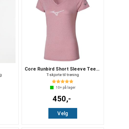
Core Runbird Short Sleeve Tee W
ng
T-skjorte til trening
Karakter:
5.0 av 5 mulige
10+
på lager
450,-
Velg