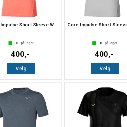
 Impulse Short Sleeve W
10+
på lager
10+
på lager
400,-
400,-
Velg
Velg