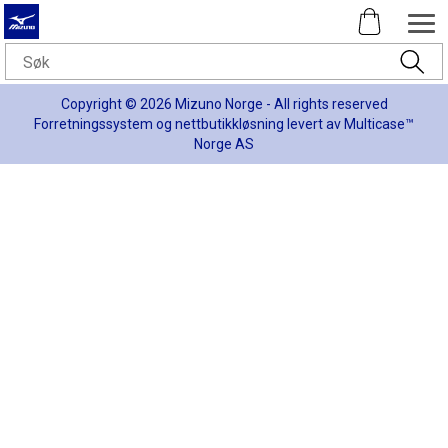
Copyright © 2026 Mizuno Norge - All rights reserved
Forretningssystem
og
nettbutikkløsning
levert av
Multicase™
Norge AS