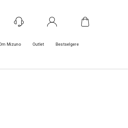
Logg inn
Om Mizuno
Outlet
Bestselgere