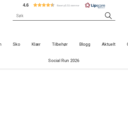
4.6
Basert på 211 stemmer
n
Sko
Klær
Tilbehør
Blogg
Aktuelt
Social Run 2026