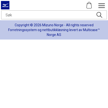
Copyright © 2026 Mizuno Norge - All rights reserved
Forretningssystem
og
nettbutikkløsning
levert av
Multicase™
Norge AS