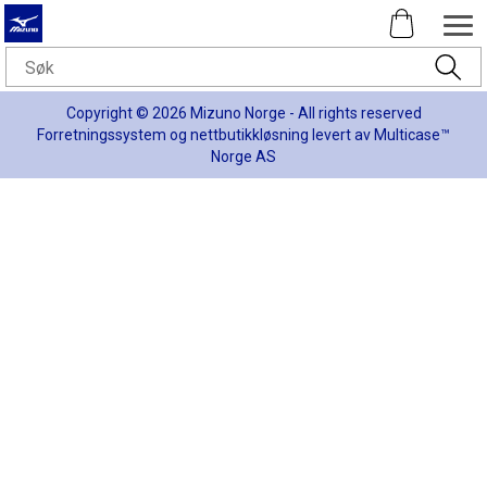
Copyright © 2026 Mizuno Norge - All rights reserved
Forretningssystem
og
nettbutikkløsning
levert av
Multicase™
Norge AS