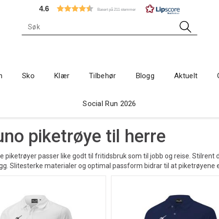
4.6
Basert på 211 stemmer
n
Sko
Klær
Tilbehør
Blogg
Aktuelt
Social Run 2026
no piketrøye til herre
 piketrøyer passer like godt til fritidsbruk som til jobb og reise. Stilre
gg. Slitesterke materialer og optimal passform bidrar til at piketrøyene 