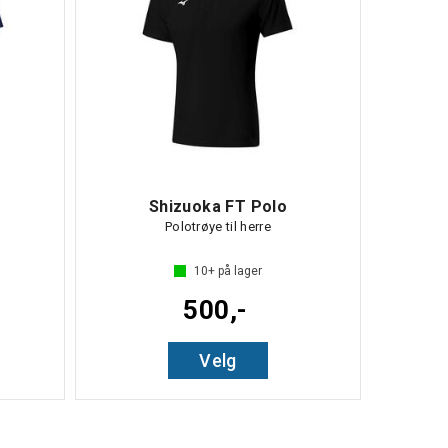
Shizuoka FT Polo
Polotrøye til herre
10+
på lager
500,-
Velg