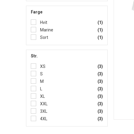
Farge
Hvit
(1)
Marine
(1)
Sort
(1)
Str.
XS
(3)
S
(3)
M
(3)
L
(3)
XL
(3)
XXL
(3)
3XL
(3)
4XL
(3)