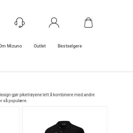
Logg inn
Om Mizuno
Outlet
Bestselgere
nt design gjør piketrøyene lett å kombinere med andre
er så populære.