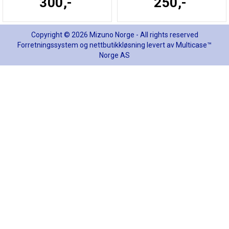
300,-
250,-
Copyright © 2026 Mizuno Norge - All rights reserved
Forretningssystem
og
nettbutikkløsning
levert av
Multicase™
Norge AS