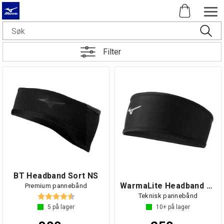
Filter
BT Headband Sort NS
WarmaLite Headband Sort NS
Premium pannebånd
Karakter:
4.3 av 5 mulige
Teknisk pannebånd
5
på lager
10+
på lager