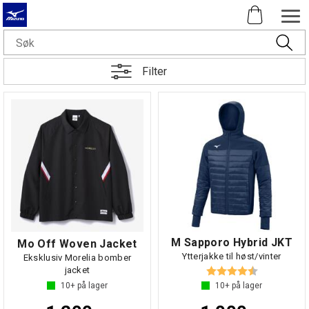
Filter
M Sapporo Hybrid JKT
Mo Off Woven Jacket
Ytterjakke til høst/vinter
Eksklusiv Morelia bomber
Karakter:
4.6 av 5 mul
jacket
10+
på lager
10+
på lager