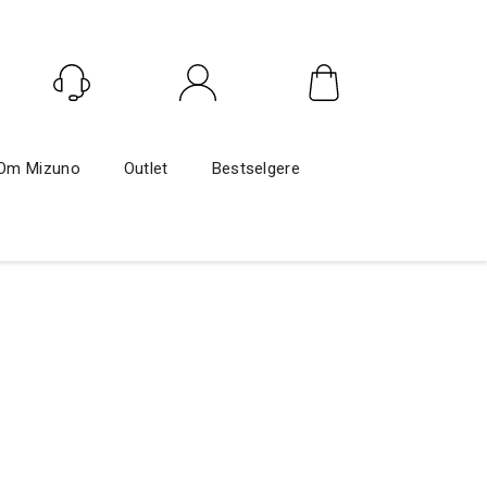
Logg inn
Om Mizuno
Outlet
Bestselgere