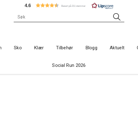
4.6
Basert på 211 stemmer
n
Sko
Klær
Tilbehør
Blogg
Aktuelt
Social Run 2026