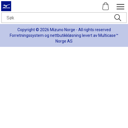
Copyright © 2026 Mizuno Norge - All rights reserved
Forretningssystem
og
nettbutikkløsning
levert av
Multicase™
Norge AS