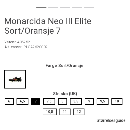
Monarcida Neo III Elite
Sort/Oransje 7
Varenr:
405252
Alt. varenr:
P1GA2620007
Farge
Sort/Oransje
Str. sko (UK)
6
6,5
7
7,5
8
8,5
9
9,5
10
10,5
11
12
Størrelsesguide