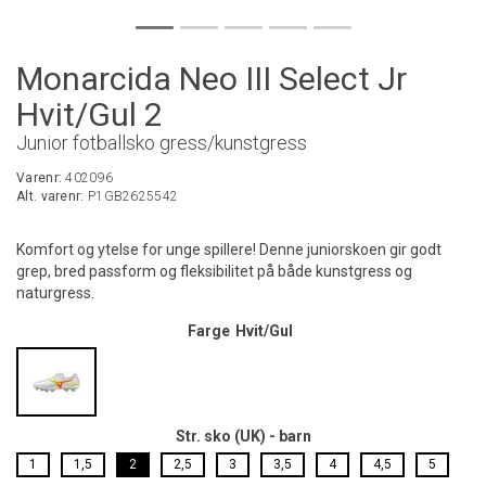
Monarcida Neo III Select Jr
Hvit/Gul 2
Junior fotballsko gress/kunstgress
Varenr:
402096
Alt. varenr:
P1GB2625542
Komfort og ytelse for unge spillere! Denne juniorskoen gir godt
grep, bred passform og fleksibilitet på både kunstgress og
naturgress.
Farge
Hvit/Gul
Str. sko (UK) - barn
1
1,5
2
2,5
3
3,5
4
4,5
5