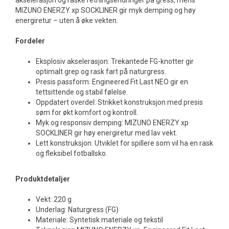
akselerasjon og raske retningsendringer på gress, mens
MIZUNO ENERZY xp SOCKLINER gir myk demping og høy
energiretur – uten å øke vekten.
Fordeler
Eksplosiv akselerasjon: Trekantede FG-knotter gir
optimalt grep og rask fart på naturgress.
Presis passform: Engineered Fit Last NEO gir en
tettsittende og stabil følelse.
Oppdatert overdel: Strikket konstruksjon med presis
søm for økt komfort og kontroll.
Myk og responsiv demping: MIZUNO ENERZY xp
SOCKLINER gir høy energiretur med lav vekt.
Lett konstruksjon: Utviklet for spillere som vil ha en rask
og fleksibel fotballsko.
Produktdetaljer
Vekt: 220 g
Underlag: Naturgress (FG)
Materiale: Syntetisk materiale og tekstil