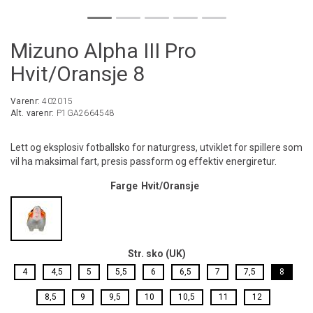
Mizuno Alpha III Pro
Hvit/Oransje 8
Varenr:
402015
Alt. varenr:
P1GA2664548
Lett og eksplosiv fotballsko for naturgress, utviklet for spillere som
vil ha maksimal fart, presis passform og effektiv energiretur.
Farge
Hvit/Oransje
Str. sko (UK)
4
4,5
5
5,5
6
6,5
7
7,5
8
8,5
9
9,5
10
10,5
11
12