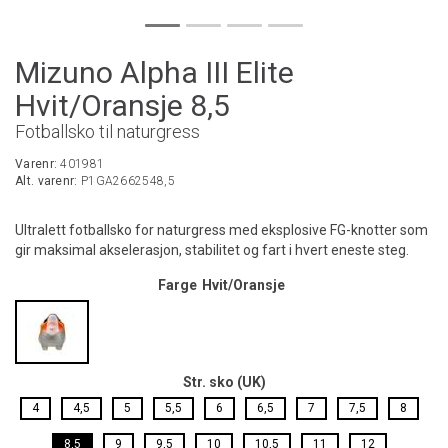
Mizuno Alpha III Elite
Hvit/Oransje 8,5
Fotballsko til naturgress
Varenr:
401981
Alt. varenr:
P1GA2662548,5
Ultralett fotballsko for naturgress med eksplosive FG-knotter som
gir maksimal akselerasjon, stabilitet og fart i hvert eneste steg.
Farge
Hvit/Oransje
Str. sko (UK)
4
4,5
5
5,5
6
6,5
7
7,5
8
8,5
9
9,5
10
10,5
11
12