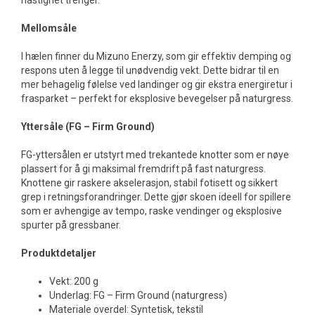
hastighet trenger.
Mellomsåle
I hælen finner du Mizuno Enerzy, som gir effektiv demping og
respons uten å legge til unødvendig vekt. Dette bidrar til en
mer behagelig følelse ved landinger og gir ekstra energiretur i
frasparket – perfekt for eksplosive bevegelser på naturgress.
Yttersåle (FG – Firm Ground)
FG-yttersålen er utstyrt med trekantede knotter som er nøye
plassert for å gi maksimal fremdrift på fast naturgress.
Knottene gir raskere akselerasjon, stabil fotisett og sikkert
grep i retningsforandringer. Dette gjør skoen ideell for spillere
som er avhengige av tempo, raske vendinger og eksplosive
spurter på gressbaner.
Produktdetaljer
Vekt: 200 g
Underlag: FG – Firm Ground (naturgress)
Materiale overdel: Syntetisk, tekstil