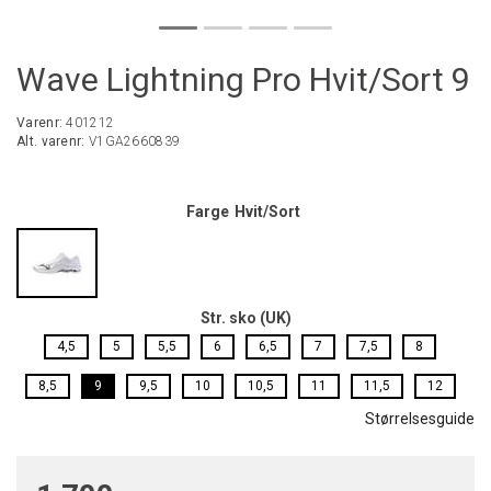
Wave Lightning Pro Hvit/Sort 9
Varenr:
401212
Alt. varenr:
V1GA2660839
Farge
Hvit/Sort
Str. sko (UK)
4,5
5
5,5
6
6,5
7
7,5
8
8,5
9
9,5
10
10,5
11
11,5
12
Størrelsesguide