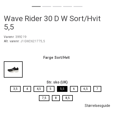
Wave Rider 30 D W Sort/Hvit
5,5
Varenr:
399219
Alt. varenr:
J1GW2621775,5
Farge
Sort/Hvit
Str. sko (UK)
3,5
4
4,5
5
5,5
6
6,5
7
7,5
8
8,5
Størrelsesguide