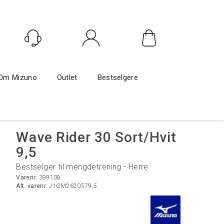
Logg inn
Om Mizuno
Outlet
Bestselgere
Wave Rider 30 Sort/Hvit
9,5
Bestselger til mengdetrening - Herre
Varenr:
399108
Alt. varenr:
J1GM2620579,5