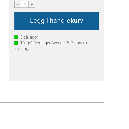
-
+
3
på lager
10+
på fjernlager Sverige (5 -7 dagers
levering)