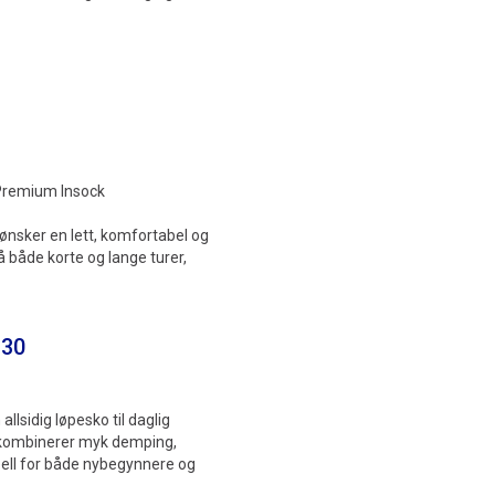
 Premium Insock
 ønsker en lett, komfortabel og
å både korte og lange turer,
 30
lsidig løpesko til daglig
n kombinerer myk demping,
deell for både nybegynnere og