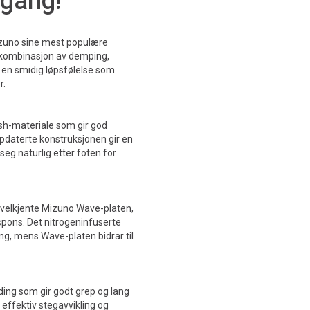
 gang!
izuno sine mest populære
t kombinasjon av demping,
 en smidig løpsfølelse som
r.
esh-materiale som gir god
pdaterte konstruksjonen gir en
eg naturlig etter foten for
elkjente Mizuno Wave-platen,
pons. Det nitrogeninfuserte
g, mens Wave-platen bidrar til
ing som gir godt grep og lang
 effektiv stegavvikling og