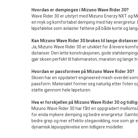
Hvordan er dempingen i Mizuno Wave Rider 30?
Wave Rider 30 er utstyrt med Mizuno Enerzy NXT og M
en myk og komfortabel demping med høy energiretur. De
løpsfølelse som avlaster føttene på både korte og lange
Kan Mizuno Wave Rider 30 brukes til lange distanse
Ja, Mizuno Wave Rider 30 er utviklet for å levere komfor
distanser. Den lette konstruksjonen, gode støtdempinge
gjør skoen perfekt til halvmaraton, maraton og lange tr
Hvordan er passformen på Mizuno Wave Rider 30?
Skoen har en oppdatert engineered mesh-overdel som g
passform. Materialet former seg naturlig etter foten og
støtte gjennom hele løpeturen.
Hva er forskjellen på Mizuno Wave Rider 30 og tidli
Mizuno Wave Rider 30 har fått en oppgradert mellom
for enda mykere demping og bedre energiretur. Samtidi
bedre grep og mer effektiv stegavvikling, noe som gir
dynamisk løpsopplevelse enn tidligere modeller.