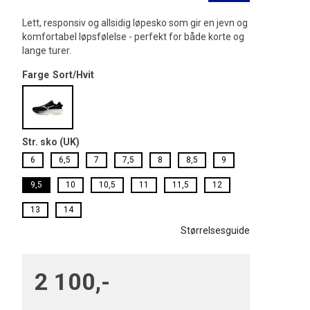
Lett, responsiv og allsidig løpesko som gir en jevn og
komfortabel løpsfølelse - perfekt for både korte og
lange turer.
Farge
Sort/Hvit
Str. sko (UK)
6
6,5
7
7,5
8
8,5
9
9,5
10
10,5
11
11,5
12
13
14
Størrelsesguide
2 100,-