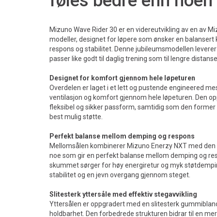
føles bedre enn noen
Mizuno Wave Rider 30 er en videreutvikling av en av M
modeller, designet for løpere som ønsker en balanser
respons og stabilitet. Denne jubileumsmodellen leverer
passer like godt til daglig trening som til lengre distanse
Designet for komfort gjennom hele løpeturen
Overdelen er laget i et lett og pustende engineered m
ventilasjon og komfort gjennom hele løpeturen. Den op
fleksibel og sikker passform, samtidig som den former s
best mulig støtte.
Perfekt balanse mellom demping og respons
Mellomsålen kombinerer Mizuno Enerzy NXT med den v
noe som gir en perfekt balanse mellom demping og res
skummet sørger for høy energiretur og myk støtdempin
stabilitet og en jevn overgang gjennom steget.
Slitesterk yttersåle med effektiv stegavvikling
Yttersålen er oppgradert med en slitesterk gummibland
holdbarhet. Den forbedrede strukturen bidrar til en mer