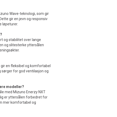
izuno Wave-teknologi, som gir
tte gir en jevn og responsiv
 løpeturer.
r?
t og stabilitet over lange
n og slitesterke yttersålen
eningsøkter.
ir en fleksibel og komfortabel
 sørger for god ventilasjon og
gere modeller?
såle med Mizuno Enerzy NXT
g er yttersålen forbedret for
 en mer komfortabel og