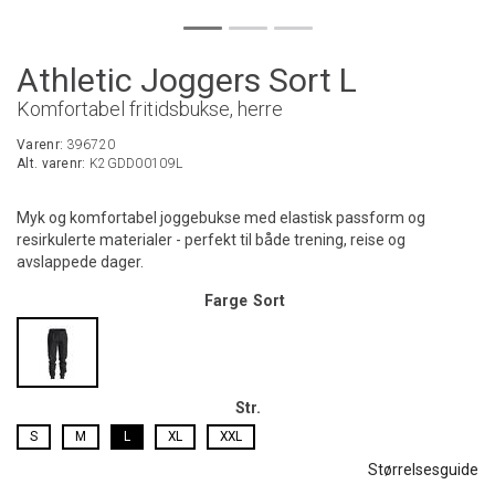
Athletic Joggers Sort L
Komfortabel fritidsbukse, herre
Varenr:
396720
Alt. varenr:
K2GDD00109L
Myk og komfortabel joggebukse med elastisk passform og
resirkulerte materialer - perfekt til både trening, reise og
avslappede dager.
Farge
Sort
Str.
S
M
L
XL
XXL
Størrelsesguide