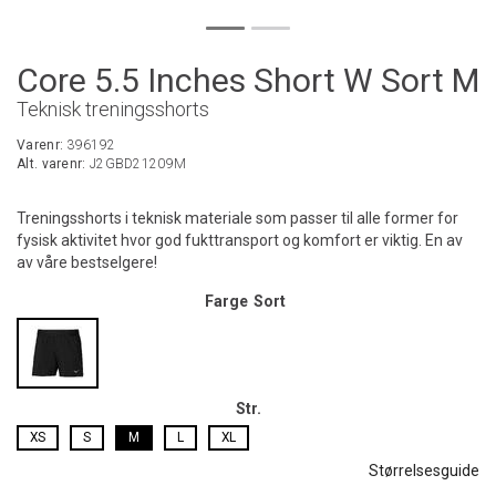
Core 5.5 Inches Short W Sort M
Teknisk treningsshorts
Varenr:
396192
Alt. varenr:
J2GBD21209M
Treningsshorts i teknisk materiale som passer til alle former for
fysisk aktivitet hvor god fukttransport og komfort er viktig. En av
av våre bestselgere!
Farge
Sort
Str.
XS
S
M
L
XL
Størrelsesguide