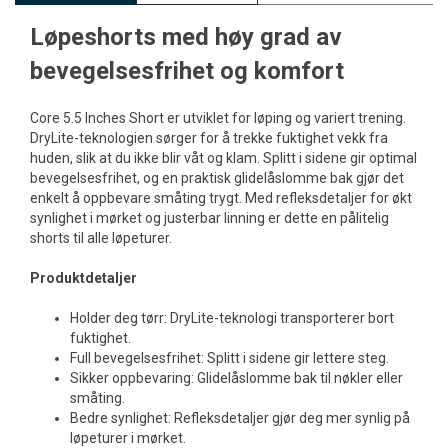
Løpeshorts med høy grad av
bevegelsesfrihet og komfort
Core 5.5 Inches Short er utviklet for løping og variert trening.
DryLite-teknologien sørger for å trekke fuktighet vekk fra
huden, slik at du ikke blir våt og klam. Splitt i sidene gir optimal
bevegelsesfrihet, og en praktisk glidelåslomme bak gjør det
enkelt å oppbevare småting trygt. Med refleksdetaljer for økt
synlighet i mørket og justerbar linning er dette en pålitelig
shorts til alle løpeturer.
Produktdetaljer
Holder deg tørr: DryLite-teknologi transporterer bort
fuktighet.
Full bevegelsesfrihet: Splitt i sidene gir lettere steg.
Sikker oppbevaring: Glidelåslomme bak til nøkler eller
småting.
Bedre synlighet: Refleksdetaljer gjør deg mer synlig på
løpeturer i mørket.