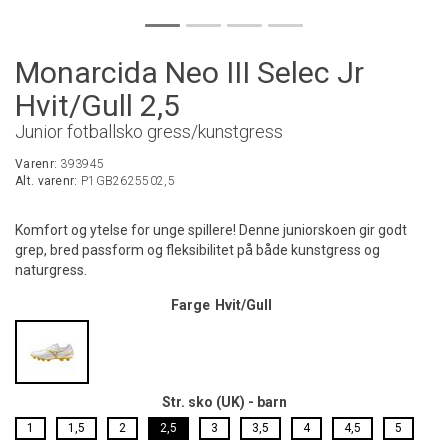
Monarcida Neo III Selec Jr
Hvit/Gull 2,5
Junior fotballsko gress/kunstgress
Varenr:
393945
Alt. varenr:
P1GB2625502,5
Komfort og ytelse for unge spillere! Denne juniorskoen gir godt
grep, bred passform og fleksibilitet på både kunstgress og
naturgress.
Farge
Hvit/Gull
Str. sko (UK) - barn
1
1,5
2
2,5
3
3,5
4
4,5
5