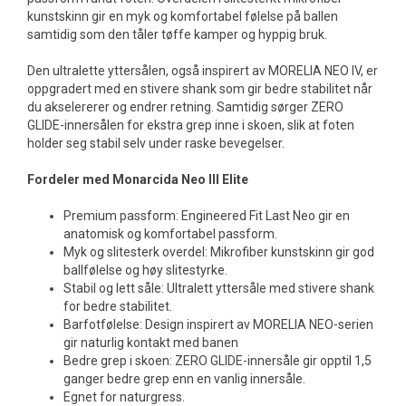
kunstskinn gir en myk og komfortabel følelse på ballen
samtidig som den tåler tøffe kamper og hyppig bruk.
Den ultralette yttersålen, også inspirert av MORELIA NEO IV, er
oppgradert med en stivere shank som gir bedre stabilitet når
du akselererer og endrer retning. Samtidig sørger ZERO
GLIDE-innersålen for ekstra grep inne i skoen, slik at foten
holder seg stabil selv under raske bevegelser.
Fordeler med Monarcida Neo III Elite
Premium passform: Engineered Fit Last Neo gir en
anatomisk og komfortabel passform.
Myk og slitesterk overdel: Mikrofiber kunstskinn gir god
ballfølelse og høy slitestyrke.
Stabil og lett såle: Ultralett yttersåle med stivere shank
for bedre stabilitet.
Barfotfølelse: Design inspirert av MORELIA NEO-serien
gir naturlig kontakt med banen
Bedre grep i skoen: ZERO GLIDE-innersåle gir opptil 1,5
ganger bedre grep enn en vanlig innersåle.
Egnet for naturgress.