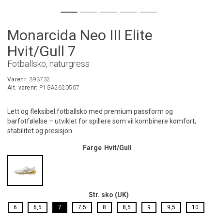
Monarcida Neo III Elite
Hvit/Gull 7
Fotballsko, naturgress
Varenr:
393732
Alt. varenr:
P1GA2620507
Lett og fleksibel fotballsko med premium passform og
barfotfølelse – utviklet for spillere som vil kombinere komfort,
stabilitet og presisjon.
Farge
Hvit/Gull
Str. sko (UK)
6
6,5
7
7,5
8
8,5
9
9,5
10