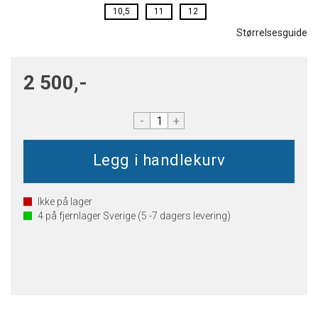
10,5
11
12
Størrelsesguide
2 500,-
-
+
Ikke på lager
4
på fjernlager Sverige (5 -7 dagers levering)