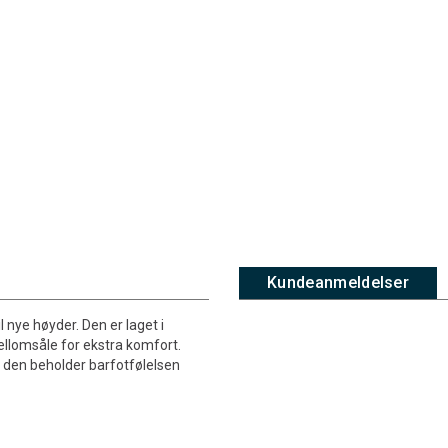
Kundeanmeldelser
l nye høyder. Den er laget i
ellomsåle for ekstra komfort.
 den beholder barfotfølelsen