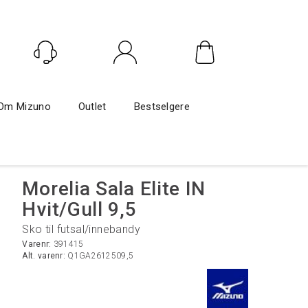
Logg inn
Om Mizuno
Outlet
Bestselgere
Morelia Sala Elite IN
Hvit/Gull 9,5
Sko til futsal/innebandy
Varenr:
391415
Alt. varenr:
Q1GA2612509,5