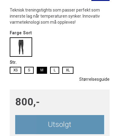
Teknisk treningstights som passer perfekt som
innerste lag når temperaturen synker. Innovativ
varmeteknologi som må oppleves!
Farge
Sort
Str.
XS
S
M
L
XL
Størrelsesguide
800,-
Utsolgt