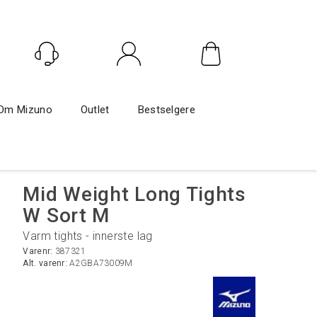
Logg inn
Om Mizuno
Outlet
Bestselgere
Mid Weight Long Tights
W Sort M
Varm tights - innerste lag
Varenr:
387321
Alt. varenr:
A2GBA73009M