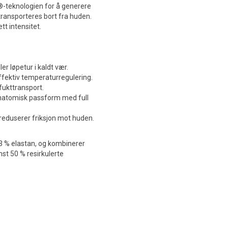
®-teknologien for å generere
 transporteres bort fra huden.
tt intensitet.
er løpetur i kaldt vær.
fektiv temperaturregulering.
fukttransport.
natomisk passform med full
reduserer friksjon mot huden.
 3 % elastan, og kombinerer
nst 50 % resirkulerte