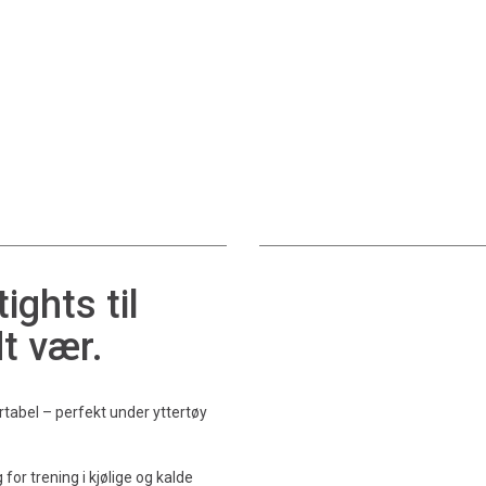
ghts til
dt vær.
rtabel – perfekt under yttertøy
for trening i kjølige og kalde