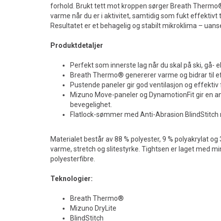
forhold. Brukt tett mot kroppen sørger Breath Thermo
varme når du er i aktivitet, samtidig som fukt effektivt
Resultatet er et behagelig og stabilt mikroklima – uanse
Produktdetaljer
Perfekt som innerste lag når du skal på ski, gå- ell
Breath Thermo® genererer varme og bidrar til ef
Pustende paneler gir god ventilasjon og effektiv 
Mizuno Move-paneler og DynamotionFit gir en a
bevegelighet.
Flatlock-sømmer med Anti-Abrasion BlindStitch 
Materialet består av 88 % polyester, 9 % polyakrylat og
varme, stretch og slitestyrke. Tightsen er laget med mi
polyesterfibre.
Teknologier:
Breath Thermo®
Mizuno DryLite
BlindStitch