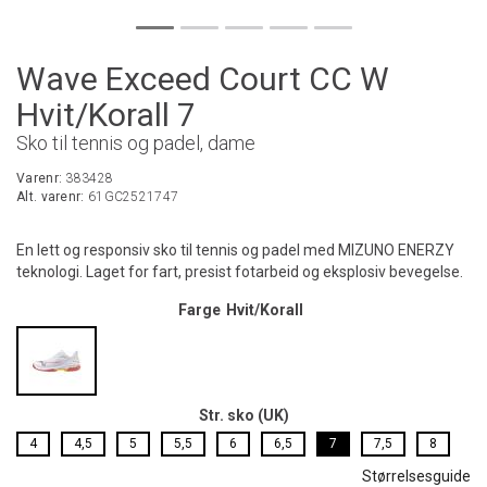
Wave Exceed Court CC W
Hvit/Korall 7
Sko til tennis og padel, dame
Varenr:
383428
Alt. varenr:
61GC2521747
En lett og responsiv sko til tennis og padel med MIZUNO ENERZY
teknologi. Laget for fart, presist fotarbeid og eksplosiv bevegelse.
Farge
Hvit/Korall
Str. sko (UK)
4
4,5
5
5,5
6
6,5
7
7,5
8
Størrelsesguide