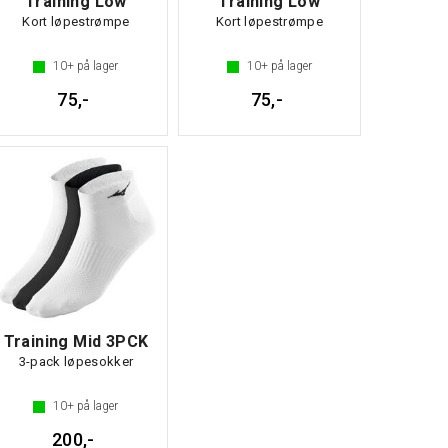
Training Low
Training Low
Kort løpestrømpe
Kort løpestrømpe
10+
på lager
10+
på lager
75,-
75,-
Training Mid 3PCK
3-pack løpesokker
10+
på lager
200,-