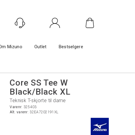
Logg inn
Om Mizuno
Outlet
Bestselgere
Core SS Tee W
Black/Black XL
Teknisk T-skjorte til dame
Varenr:
325403
Alt. varenr:
32EA7202191XL