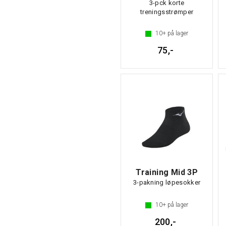
3-pck korte
treningsstrømper
10+
på lager
75,-
Training Mid 3P
3-pakning løpesokker
10+
på lager
200,-