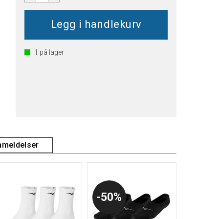
1
på lager
meldelser
50%