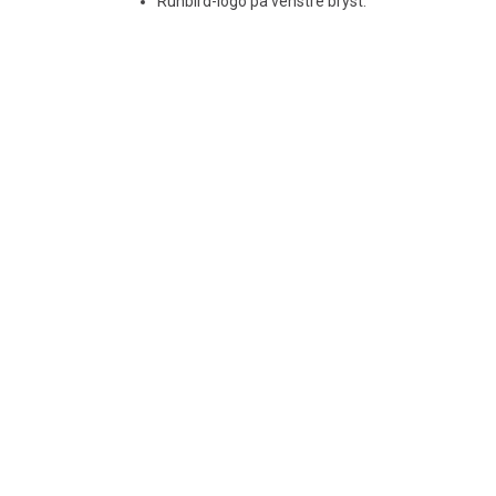
Runbird-logo på venstre bryst.