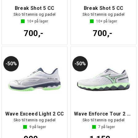
Break Shot 5 CC
Break Shot 5 CC
Sko til tennis og padel
Sko til tennis og padel
10+
på lager
10+
på lager
700,-
700,-
50%
50%
Wave Exceed Light 2 CC
Wave Enforce Tour 2 CC
Sko til tennis og padel
Sko til tennis og padel
9
på lager
7
på lager