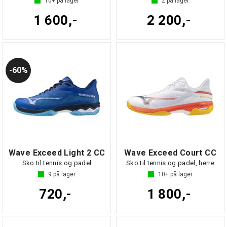
10+
på lager
2
på lager
1 600,-
2 200,-
60%
Wave Exceed Light 2 CC
Wave Exceed Court CC
Sko til tennis og padel
Sko til tennis og padel, herre
9
på lager
10+
på lager
720,-
1 800,-