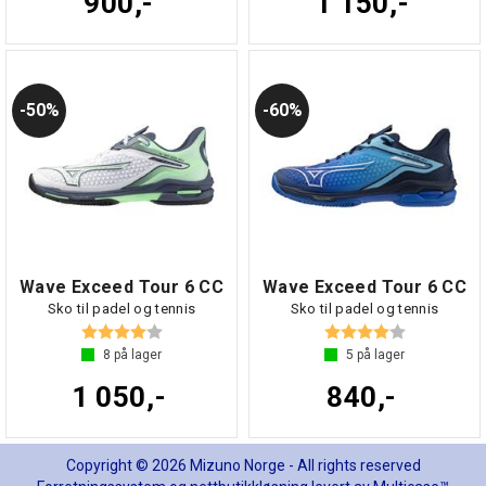
900,-
1 150,-
50%
60%
Wave Exceed Tour 6 CC
Wave Exceed Tour 6 CC
Sko til padel og tennis
Sko til padel og tennis
Karakter:
4.0 av 5 mulige
Karakter:
4.0 av 5 mul
8
på lager
5
på lager
1 050,-
840,-
Copyright © 2026 Mizuno Norge - All rights reserved