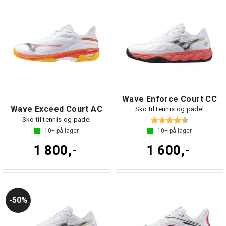
Wave Enforce Court CC
Wave Exceed Court AC
Sko til tennis og padel
Karakter:
4.6 av 5 mul
Sko til tennis og padel
10+
på lager
10+
på lager
1 800,-
1 600,-
50%