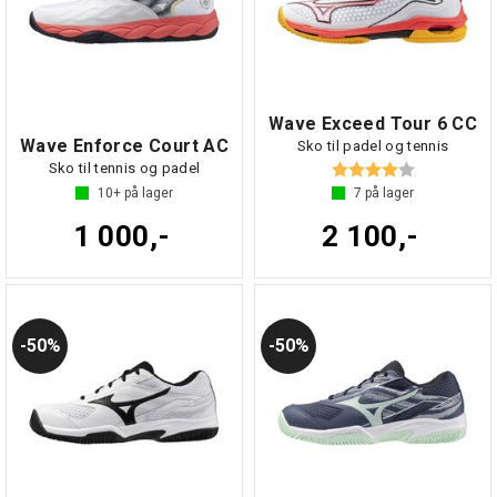
Wave Exceed Tour 6 CC
Wave Enforce Court AC
Sko til padel og tennis
Karakter:
4.0 av 5 mul
Sko til tennis og padel
10+
på lager
7
på lager
1 000,-
2 100,-
50%
50%