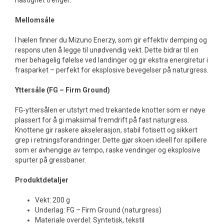
hastighet trenger.
Mellomsåle
I hælen finner du Mizuno Enerzy, som gir effektiv demping og
respons uten å legge til unødvendig vekt. Dette bidrar til en
mer behagelig følelse ved landinger og gir ekstra energiretur i
frasparket – perfekt for eksplosive bevegelser på naturgress.
Yttersåle (FG – Firm Ground)
FG-yttersålen er utstyrt med trekantede knotter som er nøye
plassert for å gi maksimal fremdrift på fast naturgress.
Knottene gir raskere akselerasjon, stabil fotisett og sikkert
grep i retningsforandringer. Dette gjør skoen ideell for spillere
som er avhengige av tempo, raske vendinger og eksplosive
spurter på gressbaner.
Produktdetaljer
Vekt: 200 g
Underlag: FG – Firm Ground (naturgress)
Materiale overdel: Syntetisk, tekstil