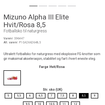
Mizuno Alpha III Elite
Hvit/Rosa 8,5
Fotballsko til naturgress
Varenr:
396447
Alt. varenr:
P1GA2662648,5
Ultralett fotballsko for naturgress med eksplosive FG-knotter som
gir maksimal akselerasjon, stabilitet og fart i hvert eneste steg.
Farge
Hvit/Rosa
Str. sko (UK)
5
5,5
6
6,5
7
7,5
8
8,5
9
9,5
10
10,5
11
12