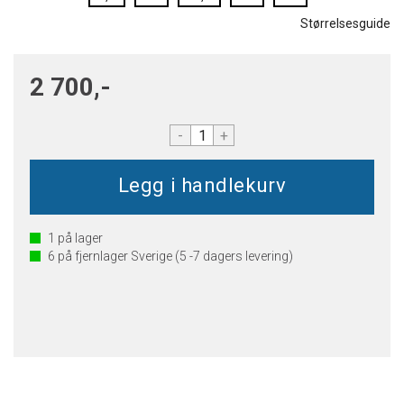
Størrelsesguide
2 700,-
-
+
1
på lager
6
på fjernlager Sverige (5 -7 dagers levering)