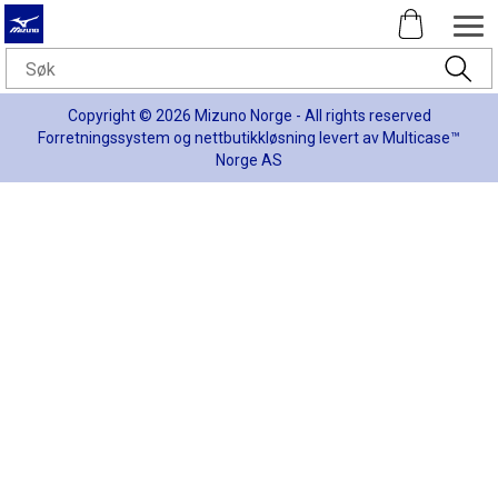
Copyright © 2026 Mizuno Norge - All rights reserved
Forretningssystem
og
nettbutikkløsning
levert av
Multicase™
Norge AS