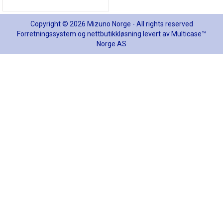
Copyright © 2026 Mizuno Norge - All rights reserved
Forretningssystem
og
nettbutikkløsning
levert av
Multicase™
Norge AS