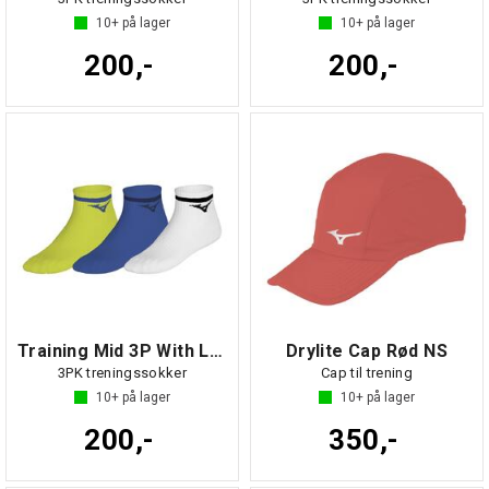
10+
på lager
10+
på lager
200,-
200,-
Training Mid 3P With Line
Drylite Cap Rød NS
3PK treningssokker
Cap til trening
10+
på lager
10+
på lager
200,-
350,-