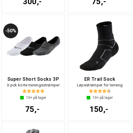
300,-
75,-
50%
Super Short Socks 3P
ER Trail Sock
3-pck korte treningsstrømper
Løpestrømper for terreng
Karakter:
5.0 av 5 mulige
Karakter:
4.8 av 5 mul
10+
på lager
10+
på lager
75,-
150,-