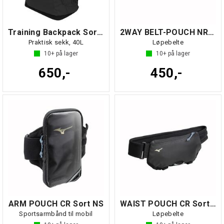
Training Backpack Sort NS
2WAY BELT-POUCH NR Sort/Grå NS
Praktisk sekk, 40L
Løpebelte
10+
på lager
10+
på lager
650,-
450,-
ARM POUCH CR Sort NS
WAIST POUCH CR Sort NS
Sportsarmbånd til mobil
Løpebelte