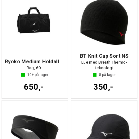
BT Knit Cap Sort NS
Ryoko Medium Holdall Sort NS
Lue med Breath Thermo-
Bag, 60L
teknologi
10+
på lager
8
på lager
650,-
350,-