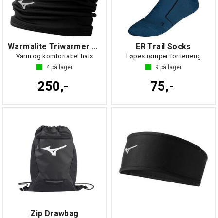
Warmalite Triwarmer Sort NS
ER Trail Socks
Varm og komfortabel hals
Løpestrømper for terreng
4
på lager
9
på lager
250,-
75,-
Zip Drawbag