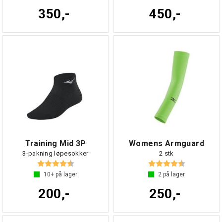
350,-
450,-
Training Mid 3P
Womens Armguard
3-pakning løpesokker
2 stk
Karakter:
4.6 av 5 mulige
Karakter:
4.7 av 5 mul
10+
på lager
2
på lager
200,-
250,-