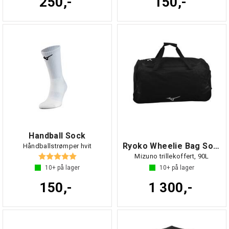
250,-
150,-
Handball Sock
Ryoko Wheelie Bag Sort NS
Håndballstrømper hvit
Karakter:
5.0 av 5 mulige
Mizuno trillekoffert, 90L
10+
på lager
10+
på lager
150,-
1 300,-