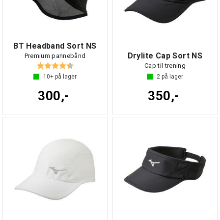
BT Headband Sort NS
Drylite Cap Sort NS
Premium pannebånd
Karakter:
4.3 av 5 mulige
Cap til trening
10+
på lager
2
på lager
300,-
350,-