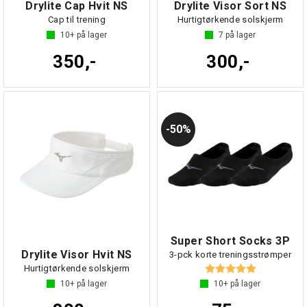
Drylite Cap Hvit NS
Drylite Visor Sort NS
Cap til trening
Hurtigtørkende solskjerm
10+
på lager
7
på lager
350,-
300,-
50%
Super Short Socks 3P
Drylite Visor Hvit NS
3-pck korte treningsstrømper
Karakter:
5.0 av 5 mul
Hurtigtørkende solskjerm
10+
på lager
10+
på lager