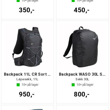
10+
på lager
10+
på lager
350,-
450,-
Backpack 11L CR Sort NS
Backpack WASO 30L Sort NS
Løpesekk, 11L
Sekk 30L
10+
på lager
10+
på lager
950,-
800,-