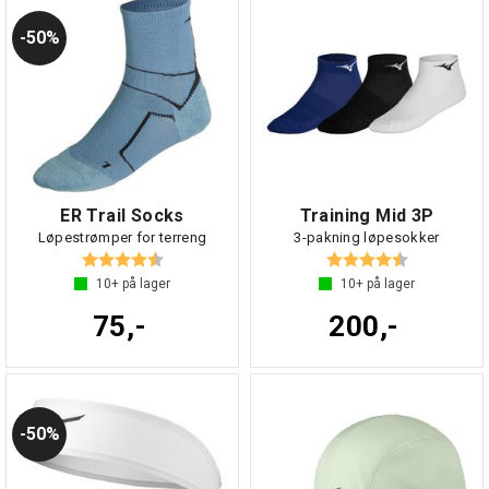
50%
ER Trail Socks
Training Mid 3P
Løpestrømper for terreng
3-pakning løpesokker
Karakter:
4.8 av 5 mulige
Karakter:
4.6 av 5 mul
10+
på lager
10+
på lager
75,-
200,-
50%