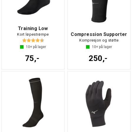
Training Low
Compression Supporter
Kort løpestrømpe
Karakter:
4.3 av 5 mulige
Kompresjon og støtte
10+
på lager
10+
på lager
75,-
250,-