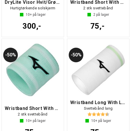
DryLite Visor Hvit/Grønn NS
Wristband Short With Line Hvit/Grønn NS
Hurtigtørkende solskjerm
2 stk svettebånd
10+
på lager
2
på lager
300,-
75,-
50%
50%
Wristband Long With Line Hvit/Mint NS
Wristband Short With Line Grønn NS
Svettebånd lang
Karakter:
4.7 av 5 mul
2 stk svettebånd
10+
på lager
10+
på lager