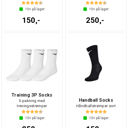
Karakter:
4.7 av 5 mulige
Karakter:
4.6 av 5 mul
10+
på lager
10+
på lager
150,-
250,-
Training 3P Socks
Handball Socks
3-pakning med
treningsstrømper
Håndballstrømper sort
Karakter:
4.6 av 5 mulige
Karakter:
5.0 av 5 mul
10+
på lager
10+
på lager