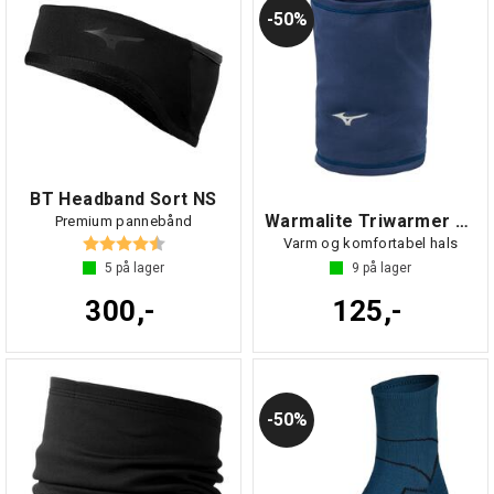
50%
BT Headband Sort NS
Warmalite Triwarmer Blå NS
Premium pannebånd
Karakter:
4.3 av 5 mulige
Varm og komfortabel hals
5
på lager
9
på lager
300,-
125,-
50%