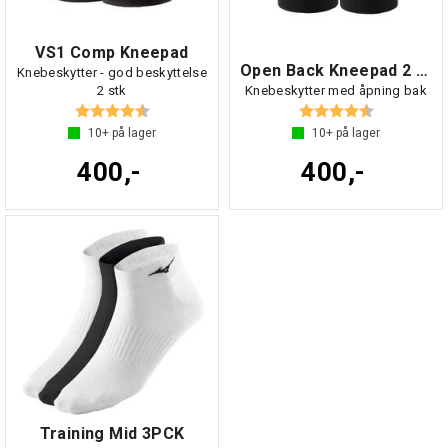
VS1 Comp Kneepad
Open Back Kneepad 2 stk
Knebeskytter - god beskyttelse
2 stk
Knebeskytter med åpning bak
Karakter:
4.6 av 5 mulige
Karakter:
4.4 av 5 mul
10+
på lager
10+
på lager
400,-
400,-
Training Mid 3PCK