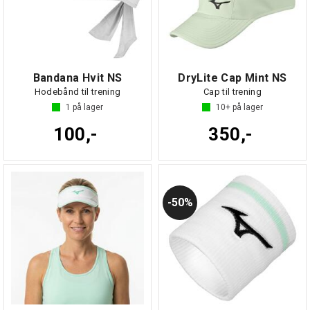
Bandana Hvit NS
DryLite Cap Mint NS
Hodebånd til trening
Cap til trening
1
på lager
10+
på lager
100,-
350,-
50%