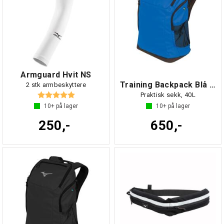
Armguard Hvit NS
Training Backpack Blå NS
2 stk armbeskyttere
Karakter:
5.0 av 5 mulige
Praktisk sekk, 40L
10+
på lager
10+
på lager
250,-
650,-