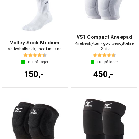
VS1 Compact Kneepad
Volley Sock Medium
Knebeskytter - god beskyttelse
Volleyballsokk, medium lang
- 2 stk
Karakter:
4.5 av 5 mulige
Karakter:
4.6 av 5 mul
10+
på lager
10+
på lager
150,-
450,-