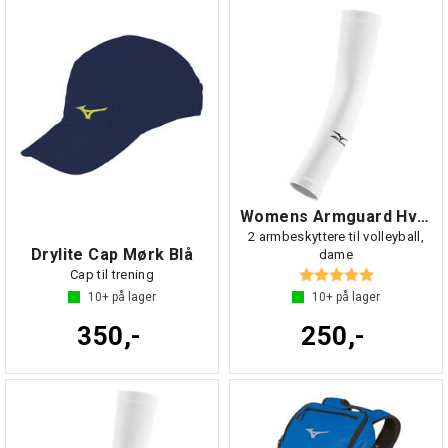
Womens Armguard Hvit NS
2 armbeskyttere til volleyball,
Drylite Cap Mørk Blå
dame
Karakter:
5.0 av 5 mul
Cap til trening
10+
på lager
10+
på lager
350,-
250,-