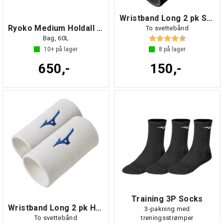
Wristband Long 2 pk Sort/Hvit NS
Ryoko Medium Holdall Marine NS
To svettebånd
Karakter:
4.7 av 5 mul
Bag, 60L
10+
på lager
8
på lager
650,-
150,-
Training 3P Socks
Wristband Long 2 pk Hvit/Blå NS
3-pakning med
To svettebånd
treningsstrømper