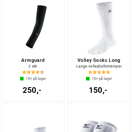
Armguard
Volley Socks Long
2 stk
Lange volleyballstrømper
Karakter:
4.7 av 5 mulige
Karakter:
5.0 av 5 mul
10+
på lager
10+
på lager
250,-
150,-