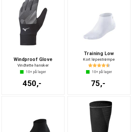
Training Low
Windproof Glove
Kort løpestrømpe
Karakter:
4.3 av 5 mul
Vindtette hansker
10+
på lager
10+
på lager
450,-
75,-