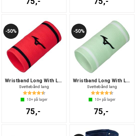
75,-
75,-
50%
50%
Wristband Long With Line Rød NS
Wristband Long With Line Mint NS
Svettebånd lang
Svettebånd lang
Karakter:
4.7 av 5 mulige
Karakter:
4.7 av 5 mul
10+
på lager
10+
på lager
75,-
75,-