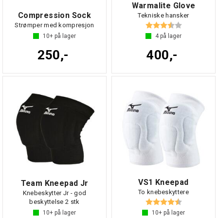
Warmalite Glove
Compression Sock
Tekniske hansker
Karakter:
3.8 av 5 mul
Strømper med kompresjon
10+
på lager
4
på lager
250,-
400,-
VS1 Kneepad
Team Kneepad Jr
To knebeskyttere
Knebeskytter Jr - god
Karakter:
4.5 av 5 mul
beskyttelse 2 stk
10+
på lager
10+
på lager