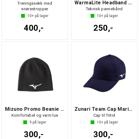
WarmaLite Headband Sort NS
Treningssekk med
snørestropper
Teknisk pannebånd
10+
på lager
10+
på lager
400,-
250,-
Mizuno Promo Beanie Sort NS
Zunari Team Cap Marine NS
Komfortabel og varm lue
Cap til fritid
9
på lager
10+
på lager
300,-
300,-