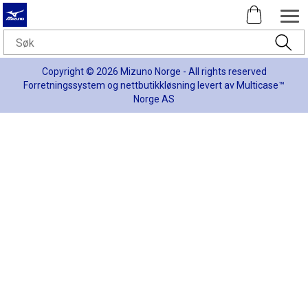
Copyright © 2026 Mizuno Norge - All rights reserved
Forretningssystem
og
nettbutikkløsning
levert av
Multicase™
Norge AS