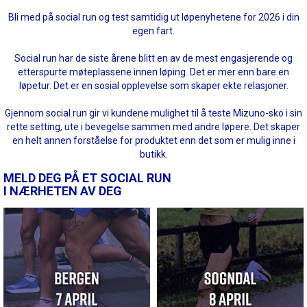
Bli med på social run og test samtidig ut løpenyhetene for 2026 i din
egen fart.
Social run har de siste årene blitt en av de mest engasjerende og
etterspurte møteplassene innen løping. Det er mer enn bare en
løpetur. Det er en sosial opplevelse som skaper ekte relasjoner.
Gjennom social run gir vi kundene mulighet til å teste Mizuno-sko i sin
rette setting, ute i bevegelse sammen med andre løpere. Det skaper
en helt annen forståelse for produktet enn det som er mulig inne i
butikk.
MELD DEG PÅ ET SOCIAL RUN
I NÆRHETEN AV DEG