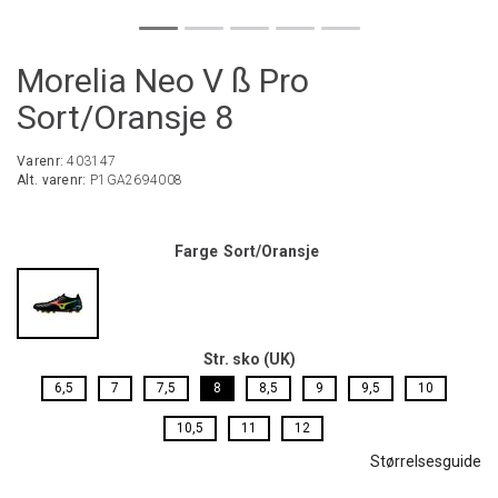
Morelia Neo V ß Pro
Sort/Oransje 8
Varenr:
403147
Alt. varenr:
P1GA2694008
Farge
Sort/Oransje
Str. sko (UK)
6,5
7
7,5
8
8,5
9
9,5
10
10,5
11
12
Størrelsesguide