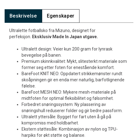
Beskrivelse
Egenskaper
Ultralette fotballsko fra Mizuno, designet for
perfeksjon.
Eksklusiv Made In Japan utgave.
Ultralett design: Veier kun 200 gram for lynrask
bevegelse på banen.
Premium skinnkvalitet: Mykt, slitesterkt materiale som
former seg etter foten for enestående komfort.
BareFoot KNIT NEO: Oppdatert strikkemønster rundt
skoåpningen gir en enda mer naturlig, barfotlignende
følelse.
BareFoot MESH NEO: Mykere mesh-materiale på
midtfoten for optimal fleksibilitet og følsomhet.
Forbedret snøringssystem: Ny plassering av
snøringshull reduserer folder og gir bedre passform.
Ultralett yttersåle: Bygget for fart uten å gå på
kompromiss med holdbarhet.
Ekstern støttesåle: Kombinasjon av nylon og TPU-
harpiks for økt støtte og balanse.