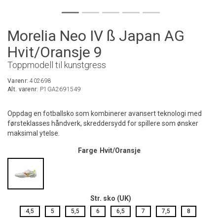
Morelia Neo IV ß Japan AG
Hvit/Oransje 9
Toppmodell til kunstgress
Varenr:
402698
Alt. varenr:
P1GA2691549
Oppdag en fotballsko som kombinerer avansert teknologi med
førsteklasses håndverk, skreddersydd for spillere som ønsker
maksimal ytelse.
Farge
Hvit/Oransje
Str. sko (UK)
4,5
5
5,5
6
6,5
7
7,5
8