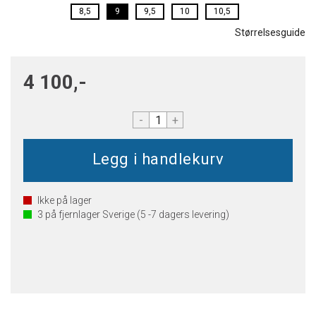
8,5
9
9,5
10
10,5
Størrelsesguide
4 100,-
-
+
Ikke på lager
3
på fjernlager Sverige (5 -7 dagers levering)