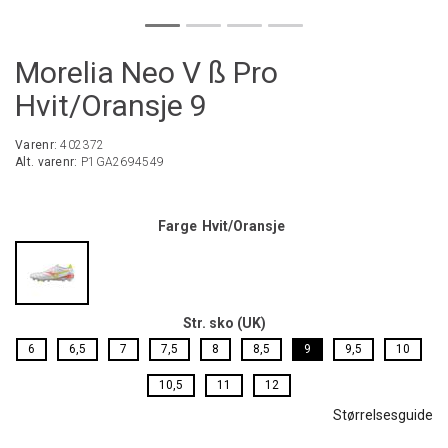
Morelia Neo V ß Pro
Hvit/Oransje 9
Varenr:
402372
Alt. varenr:
P1GA2694549
Farge
Hvit/Oransje
Str. sko (UK)
6
6,5
7
7,5
8
8,5
9
9,5
10
10,5
11
12
Størrelsesguide