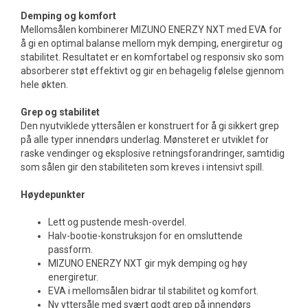
Demping og komfort
Mellomsålen kombinerer MIZUNO ENERZY NXT med EVA for
å gi en optimal balanse mellom myk demping, energiretur og
stabilitet. Resultatet er en komfortabel og responsiv sko som
absorberer støt effektivt og gir en behagelig følelse gjennom
hele økten.
Grep og stabilitet
Den nyutviklede yttersålen er konstruert for å gi sikkert grep
på alle typer innendørs underlag. Mønsteret er utviklet for
raske vendinger og eksplosive retningsforandringer, samtidig
som sålen gir den stabiliteten som kreves i intensivt spill.
Høydepunkter
Lett og pustende mesh-overdel.
Halv-bootie-konstruksjon for en omsluttende
passform.
MIZUNO ENERZY NXT gir myk demping og høy
energiretur.
EVA i mellomsålen bidrar til stabilitet og komfort.
Ny yttersåle med svært godt grep på innendørs