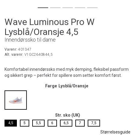
Wave Luminous Pro W
Lysblå/Oransje 4,5
Innendørssko til dame
Varenr:
401347
Alt. varenr:
V1GC2640844,5
Komfortabel innendørssko med myk demping, fleksibel passform
og sikkert grep – perfekt for spillere som setter komfort først.
Farge
Lysblå/Oransje
Str. sko (UK)
4,5
5
5,5
6
6,5
7
7,5
Størrelsesguide