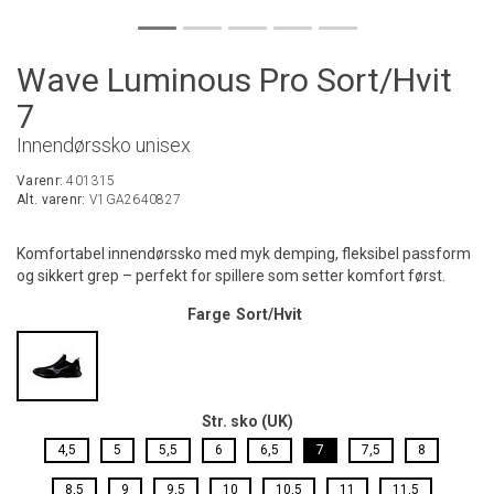
Wave Luminous Pro Sort/Hvit
7
Innendørssko unisex
Varenr:
401315
Alt. varenr:
V1GA2640827
Komfortabel innendørssko med myk demping, fleksibel passform
og sikkert grep – perfekt for spillere som setter komfort først.
Farge
Sort/Hvit
Str. sko (UK)
4,5
5
5,5
6
6,5
7
7,5
8
8,5
9
9,5
10
10,5
11
11,5