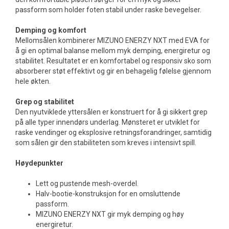
passform som holder foten stabil under raske bevegelser.
Demping og komfort
Mellomsålen kombinerer MIZUNO ENERZY NXT med EVA for
å gi en optimal balanse mellom myk demping, energiretur og
stabilitet. Resultatet er en komfortabel og responsiv sko som
absorberer støt effektivt og gir en behagelig følelse gjennom
hele økten.
Grep og stabilitet
Den nyutviklede yttersålen er konstruert for å gi sikkert grep
på alle typer innendørs underlag. Mønsteret er utviklet for
raske vendinger og eksplosive retningsforandringer, samtidig
som sålen gir den stabiliteten som kreves i intensivt spill.
Høydepunkter
Lett og pustende mesh-overdel.
Halv-bootie-konstruksjon for en omsluttende
passform.
MIZUNO ENERZY NXT gir myk demping og høy
energiretur.