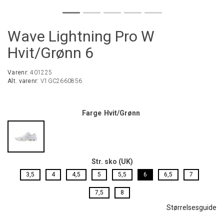
Wave Lightning Pro W
Hvit/Grønn 6
Varenr:
401225
Alt. varenr:
V1GC2660856
Farge
Hvit/Grønn
Str. sko (UK)
3,5
4
4,5
5
5,5
6
6,5
7
7,5
8
Størrelsesguide