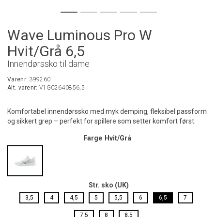
Wave Luminous Pro W
Hvit/Grå 6,5
Innendørssko til dame
Varenr:
399260
Alt. varenr:
V1GC2640856,5
Komfortabel innendørssko med myk demping, fleksibel passform
og sikkert grep – perfekt for spillere som setter komfort først.
Farge
Hvit/Grå
Str. sko (UK)
3,5
4
4,5
5
5,5
6
6,5
7
7,5
8
8,5