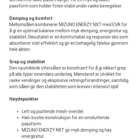
passform som holder foten stabil under raske bevegelser.
Demping og komfort
Mellomsålen kombinerer MIZUNO ENERZY NXT med EVA for
å gi en optimal balanse mellom myk demping, energiretur og
stabilitet. Resultatet er en komfortabel og responsiv sko som
absorberer støt effektivt og gir en behagelig følelse gjennom
hele økten.
Grep og stabilitet
Den nyutviklede yttersålen er konstruert for å gi sikkert grep
på alle typer innendørs underlag. Mønsteret er utviklet for
raske vendinger og eksplosive retningsforandringer, samtidig
som sålen gir den stabiliteten som kreves i intensivt spill.
Høydepunkter
Lett og pustende mesh-overdel.
Halv-bootie-konstruksjon for en omsluttende
passform.
MIZUNO ENERZY NXT gir myk demping og høy
energiretur.