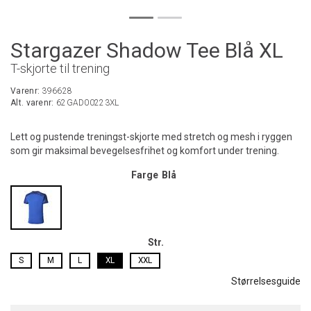
Stargazer Shadow Tee Blå XL
T-skjorte til trening
Varenr:
396628
Alt. varenr:
62GAD00223XL
Lett og pustende treningst-skjorte med stretch og mesh i ryggen
som gir maksimal bevegelsesfrihet og komfort under trening.
Farge
Blå
Str.
S
M
L
XL
XXL
Størrelsesguide