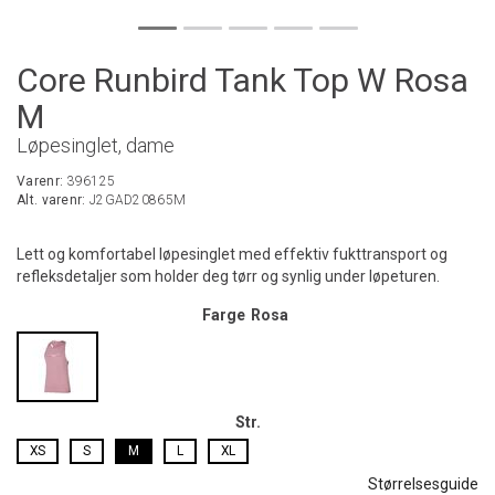
Core Runbird Tank Top W Rosa
M
Løpesinglet, dame
Varenr:
396125
Alt. varenr:
J2GAD20865M
Lett og komfortabel løpesinglet med effektiv fukttransport og
refleksdetaljer som holder deg tørr og synlig under løpeturen.
Farge
Rosa
Str.
XS
S
M
L
XL
Størrelsesguide