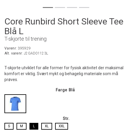
Core Runbird Short Sleeve Tee
Blå L
T-skjorte til trening
Varenr:
395929
Alt. varenr:
J2GAD01123L
T-skjorte utviklet for alle former for fysisk aktivitet der maksimal
komfort er viktig. Svært mykt og behagelig materiale som må
prøves.
Farge
Blå
Str.
S
M
L
XL
XXL